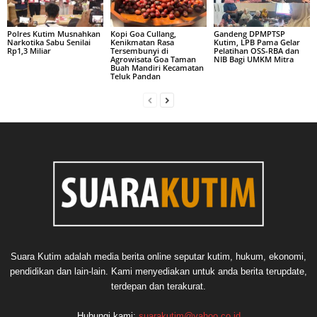
Polres Kutim Musnahkan
Kopi Goa Cullang,
Gandeng DPMPTSP
Narkotika Sabu Senilai
Kenikmatan Rasa
Kutim, LPB Pama Gelar
Rp1,3 Miliar
Tersembunyi di
Pelatihan OSS-RBA dan
Agrowisata Goa Taman
NIB Bagi UMKM Mitra
Buah Mandiri Kecamatan
Teluk Pandan
Suara Kutim adalah media berita online seputar kutim, hukum, ekonomi,
pendidikan dan lain-lain. Kami menyediakan untuk anda berita terupdate,
terdepan dan terakurat.
Hubungi kami:
suarakutim@yahoo.co.id