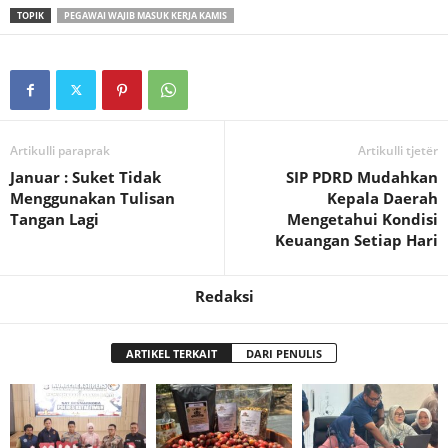
TOPIK
PEGAWAI WAJIB MASUK KERJA KAMIS
Artikulli paraprak
Artikulli tjetër
Januar : Suket Tidak
SIP PDRD Mudahkan
Menggunakan Tulisan
Kepala Daerah
Tangan Lagi
Mengetahui Kondisi
Keuangan Setiap Hari
Redaksi
ARTIKEL TERKAIT
DARI PENULIS