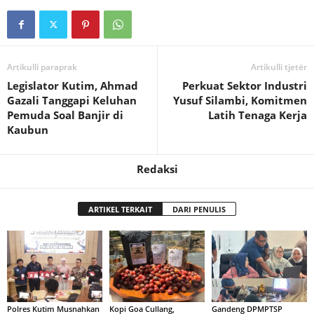
Artikulli paraprak
Artikulli tjetër
Legislator Kutim, Ahmad
Perkuat Sektor Industri
Gazali Tanggapi Keluhan
Yusuf Silambi, Komitmen
Pemuda Soal Banjir di
Latih Tenaga Kerja
Kaubun
Redaksi
ARTIKEL TERKAIT
DARI PENULIS
Polres Kutim Musnahkan
Kopi Goa Cullang,
Gandeng DPMPTSP