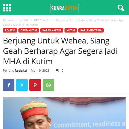
Beranda
politik
DPRD Kutim
Berjuang Untuk Wehea, Siang Geah Berharap Agar
Segera Jadi MHA di Kutim
POLITIK
DPRD KUTIM
KABAR KALTIM
KUTIM
PARLEMENTARIA
Berjuang Untuk Wehea, Siang
Geah Berharap Agar Segera Jadi
MHA di Kutim
Penulis
Redaksi
-
Mei 19, 2023
0