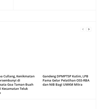
oa Cullang, Kenikmatan
Gandeng DPMPTSP Kutim, LPB
ersembunyi di
Pama Gelar Pelatihan OSS-RBA
sata Goa Taman Buah
dan NIB Bagi UMKM Mitra
i Kecamatan Teluk
n