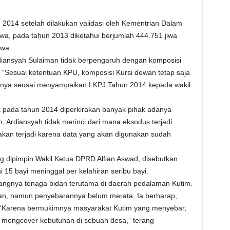
 2014 setelah dilakukan validasi oleh Kementrian Dalam
wa, pada tahun 2013 diketahui berjumlah 444.751 jiwa
iwa.
rdiansyah Sulaiman tidak berpengaruh dengan komposisi
 “Sesuai ketentuan KPU, komposisi Kursi dewan tetap saja
rangnya seusai menyampaikan LKPJ Tahun 2014 kepada wakil
 pada tahun 2014 diperkirakan banyak pihak adanya
, Ardiansyah tidak merinci dari mana eksodus terjadi
kan terjadi karena data yang akan digunakan sudah
 dipimpin Wakil Ketua DPRD Alfian Aswad, disebutkan
i 15 bayi meninggal per kelahiran seribu bayi.
angnya tenaga bidan terutama di daerah pedalaman Kutim.
idan, namun penyebarannya belum merata. Ia berharap,
 “Karena bermukimnya masyarakat Kutim yang menyebar,
 mengcover kebutuhan di sebuah desa,” terang