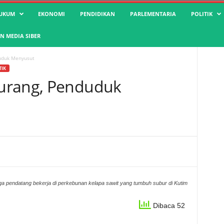
UKUM
EKONOMI
PENDIDIKAN
PARLEMENTARIA
POLITIK
 MEDIA SIBER
uduk Menyusut
TIK
urang, Penduduk
ga pendatang bekerja di perkebunan kelapa sawit yang tumbuh subur di Kutim
Dibaca 52