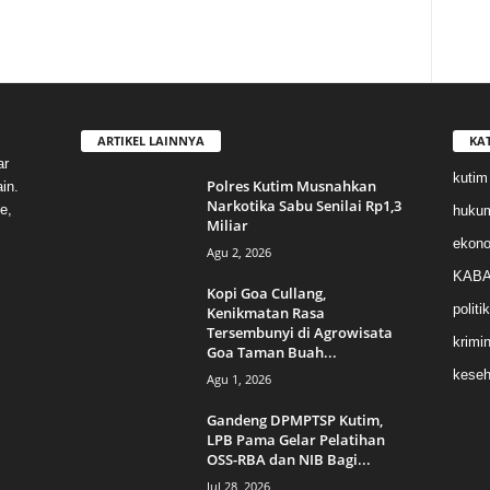
ARTIKEL LAINNYA
KA
ar
kutim
Polres Kutim Musnahkan
in.
Narkotika Sabu Senilai Rp1,3
e,
huku
Miliar
ekon
Agu 2, 2026
KABA
Kopi Goa Cullang,
politik
Kenikmatan Rasa
Tersembunyi di Agrowisata
krimin
Goa Taman Buah...
keseh
Agu 1, 2026
Gandeng DPMPTSP Kutim,
LPB Pama Gelar Pelatihan
OSS-RBA dan NIB Bagi...
Jul 28, 2026