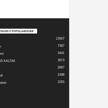
TEGORI E POPULLARIZUAR
13567
7387
m
3441
omi
3073
R KALTIM
2897
2398
al
2255
atan