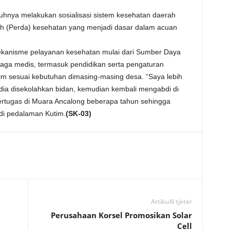
uhnya melakukan sosialisasi sistem kesehatan daerah
h (Perda) kesehatan yang menjadi dasar dalam acuan
mekanisme pelayanan kesehatan mulai dari Sumber Daya
aga medis, termasuk pendidikan serta pengaturan
im sesuai kebutuhan dimasing-masing desa. “Saya lebih
dia disekolahkan bidan, kemudian kembali mengabdi di
ertugas di Muara Ancalong beberapa tahun sehingga
di pedalaman Kutim.
(SK-03)
Artikulli tjetër
Perusahaan Korsel Promosikan Solar
Cell