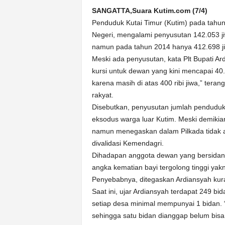
k
SANGATTA,Suara Kutim.com (7/4)
u
Penduduk Kutai Timur (Kutim) pada tahun
r
a
Negeri, mengalami penyusutan 142.053 ji
t
namun pada tahun 2014 hanya 412.698 j
Meski ada penyusutan, kata Plt Bupati A
kursi untuk dewan yang kini mencapai 40.
karena masih di atas 400 ribi jiwa,” te
rakyat.
Disebutkan, penyusutan jumlah penduduk
eksodus warga luar Kutim. Meski demikian
namun menegaskan dalam Pilkada tidak a
divalidasi Kemendagri.
Dihadapan anggota dewan yang bersidang
angka kematian bayi tergolong tinggi yakn
Penyebabnya, ditegaskan Ardiansyah kur
Saat ini, ujar Ardiansyah terdapat 249 b
setiap desa minimal mempunyai 1 bidan.
sehingga satu bidan dianggap belum bisa