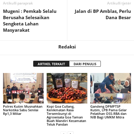
Artikulli paraprak
Artikulli tjetër
Mugeni : Pemkab Selalu
Jalan di BP Amblas, Perlu
Berusaha Selesaikan
Dana Besar
Sengketa Lahan
Masyarakat
Redaksi
ARTIKEL TERKAIT
DARI PENULIS
Polres Kutim Musnahkan
Kopi Goa Cullang,
Gandeng DPMPTSP
Narkotika Sabu Senilai
Kenikmatan Rasa
Kutim, LPB Pama Gelar
Rp1,3 Miliar
Tersembunyi di
Pelatihan OSS-RBA dan
Agrowisata Goa Taman
NIB Bagi UMKM Mitra
Buah Mandiri Kecamatan
Teluk Pandan