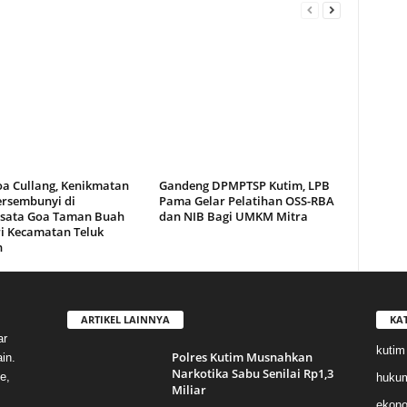
oa Cullang, Kenikmatan
Gandeng DPMPTSP Kutim, LPB
ersembunyi di
Pama Gelar Pelatihan OSS-RBA
sata Goa Taman Buah
dan NIB Bagi UMKM Mitra
i Kecamatan Teluk
n
ARTIKEL LAINNYA
KA
ar
kutim
Polres Kutim Musnahkan
in.
Narkotika Sabu Senilai Rp1,3
e,
huku
Miliar
ekon