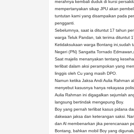
merahnya kembali duduk di kursi persakit
mempertanyakan sikap JPU akan pembelaa
tuntutan kami yang disampaikan pada per
pengganti.
Sebelumnya, saat ia dituntut 17 tahun p
warga Teluk Pandan, tak terima dituntut 
Ketidaksukaan warga Bontang ini,sudah t
Negeri (PN) Sangatta Tornado Edmawan
Saat majelis menanyakan tentang keseha
terlibat dalam aksi perampokan yang me
linggis oleh Cu yang masih DPO.
Namun ketika Jaksa Andi Aulia Rahman a
menyebut kasusnya hanya rekayasa polisi
Aulia Rahman ini digagalkan sejumlah an
langsung bertindak mengepung Boy.
Boy yang pernah terlibat kasus pidana d
dakwaan jaksa dan keterangan saksi. Nam
dan Al membenarkan jika perencanaan p
Bontang, bahkan mobil Boy yang digunak