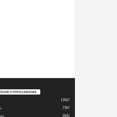
TEGORI E POPULLARIZUAR
13567
7387
m
3441
omi