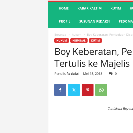
S
HOME
KABAR KALTIM
KUTIM
H
u
a
PROFIL
SUSUNAN REDAKSI
PEDOMAN
r
a
K
Beranda
hukum
Boy Keberatan, Pembelaan Disam
u
HUKUM
KRIMINAL
KUTIM
t
Boy Keberatan, P
i
Tertulis ke Majeli
m
|
T
Penulis
Redaksi
-
Mei 15, 2018
0
e
r
d
e
p
a
Terdakwa Boy saa
n
&
A