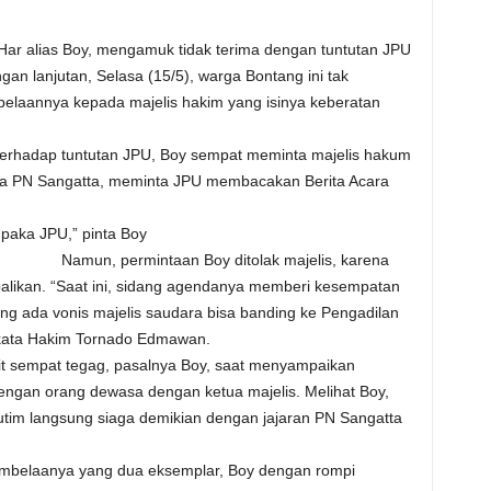
Har alias Boy, mengamuk tidak terima dengan tuntutan JPU
n lanjutan, Selasa (15/5), warga Bontang ini tak
laannya kepada majelis hakim yang isinya keberatan
rhadap tuntutan JPU, Boy sempat meminta majelis hakum
a PN Sangatta, meminta JPU membacakan Berita Acara
 paka JPU,” pinta Boy
Namun, permintaan Boy ditolak majelis, karena
likan. “Saat ini, sidang agendanya memberi kesempatan
ng ada vonis majelis saudara bisa banding ke Pengadilan
” kata Hakim Tornado Edmawan.
it sempat tegag, pasalnya Boy, saat menyampaikan
engan orang dewasa dengan ketua majelis. Melihat Boy,
Kutim langsung siaga demikian dengan jajaran PN Sangatta
embelaanya yang dua eksemplar, Boy dengan rompi