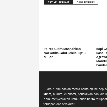
ARTIKEL TERKAIT
DARI PENULIS
Polres Kutim Musnahkan
Kopi G
Narkotika Sabu Senilai Rp1,3
Rasa T
Miliar
Agrowi
Mandir
Panda
Suara Kutim adalah media berita online seput
kutim, hukum, ekonomi, pendidikan dan lain-la
Kami menyediakan untuk anda berita terupdat
terdepan dan terakurat.