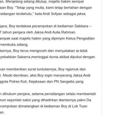
an. Menjelang sidang ditutup, majelis hakim sempat
n Boy. “Tetap yang mulia, kami tetap bertahan dengan
sidangan terdahulu,” kata Andi Sofyan sebagai jaksa
enjara, Boy terdakwa perampokan di kediaman Sabbara –
17 tahun penjara oleh Jaksa Andi Aulia Rahman.
ampak saat majelis hakim yang dipimpin Ketua Pengadilan
,membuka sidang.
tannya, Boy terus mengoceh dan menyatakan ia tidak
nyebabkan Sabarra,meninggal dunia akibat dipukul dengan
kan memberikan surat tuntutannya, Boy ngamuk dan
. Meski demikian, aksi Boy ingin menyerang Jaksa Andi
ggota Polres Kuti, Kejaksaan dan PN Sangatta yang
an dihukum penjara, selama persidangan selalu membantah
un sejumlah saksi yang dihadirkan diantarnya yakni Da
erampokan dimatangkan di kediaman Boy di Lok Tuan
an.