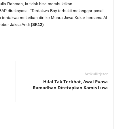
lia Rahman, ia tidak bisa membuktikan
 BAP direkayasa. “Terdakwa Boy terbukti melanggar pasal
 terdakwa melarikan diri ke Muara Jawa Kukar bersama Al
beber Jaksa Andi.
(SK12)
Artikulli tjetër
Hilal Tak Terlihat, Awal Puasa
Ramadhan Ditetapkan Kamis Lusa