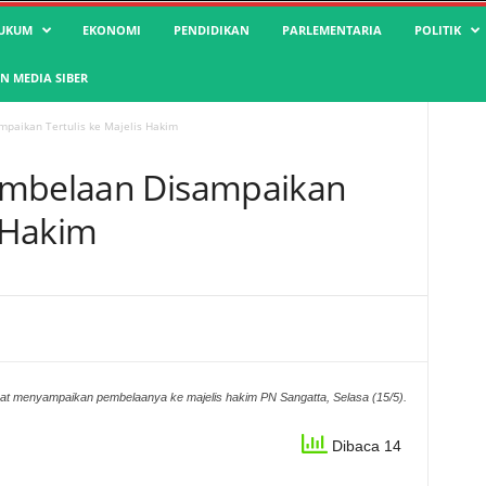
UKUM
EKONOMI
PENDIDIKAN
PARLEMENTARIA
POLITIK
 MEDIA SIBER
paikan Tertulis ke Majelis Hakim
embelaan Disampaikan
s Hakim
t menyampaikan pembelaanya ke majelis hakim PN Sangatta, Selasa (15/5).
Dibaca 14