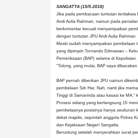
k
SANGATTA (15/5-2018)
u
Jika pada pembacaan tuntutan terdakwa 
r
a
Andi Aulia Rahman, namun pada persidanga
t
berkomentar kecuali menyampaikan pembe
dengan tuntutan JPU Andi Aulia Rahman.
Meski sudah menyampaikan pembelaan te
yang dipimpin Tornando Edmawan – Ketu
Pemeriksaan (BAP) selama di Kepolisian.
“Tolong, yang mulai, BAP saya dibacakan
BAP pernah diberikan JPU namun dikemba
pembelaan Sdr Har, Nah, nanti jika mema
Tinggi di Samarinda atau kasasi ke MA,
Prosesi sidang yang berlangsung 15 men
pembelaanya posisinya hanya seukuran l
dekat majelis, sejumlah anggota Polres 
dan Kejaksaan Negeri Sangatta.
Beruntung setelah menyerahkan surat p