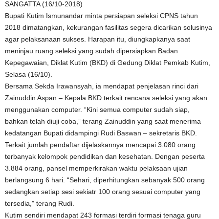
SANGATTA (16/10-2018)
Bupati Kutim Ismunandar minta persiapan seleksi CPNS tahun
2018 dimatangkan, kekurangan fasilitas segera dicarikan solusinya
agar pelaksanaan sukses. Harapan itu, diungkapkanya saat
meninjau ruang seleksi yang sudah dipersiapkan Badan
Kepegawaian, Diklat Kutim (BKD) di Gedung Diklat Pemkab Kutim,
Selasa (16/10).
Bersama Sekda Irawansyah, ia mendapat penjelasan rinci dari
Zainuddin Aspan – Kepala BKD terkait rencana seleksi yang akan
menggunakan computer. “Kini semua computer sudah siap,
bahkan telah diuji coba,” terang Zainuddin yang saat menerima
kedatangan Bupati didampingi Rudi Baswan – sekretaris BKD.
Terkait jumlah pendaftar dijelaskannya mencapai 3.080 orang
terbanyak kelompok pendidikan dan kesehatan. Dengan peserta
3.884 orang, pansel memperkirakan waktu pelaksaan ujian
berlangsung 6 hari. “Sehari, diperhitungkan sebanyak 500 orang
sedangkan setiap sesi sekiatr 100 orang sesuai computer yang
tersedia,” terang Rudi.
Kutim sendiri mendapat 243 formasi terdiri formasi tenaga guru