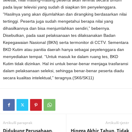
selesai, nilai masing-masing peserta akan terlihat secara umum
pada layar televisi yang sudah di siapkan tim penyelenggara.
“Hasilnya yang akan dijumlahkan dan dirangking berdasarkan nilai
tertinggi. Peserta juga sudah mengetahui berapa nilai yang
dihasilkannya dan bisa menjumlahkan sendiri,” bebernya.
Disebutkan, pada saat pelaksanaan tes dilaksanakan Badan
Kepegawaian Nasional (BKN) serta termonitor di CCTV. Sementara
BKD Kutim atau panitia daerah hanya sebagai peyelenggara dan
menyediakan tempat. “Untuk masuk ke dalam ruang tes, BKD
Kutim tidak dizinkan. Hal ini untuk benar-benar menjaga trasfaransi
dalam pelaksanaan seleksi, sehingga benar-benar peserta diadu
secara kualitas intelektual,” teragnya.(SK6/SK11)
Artikulli paraprak
Artikulli tjetër
Didukung Perusahaan,
Hingga Akhir Tahun, Tidak