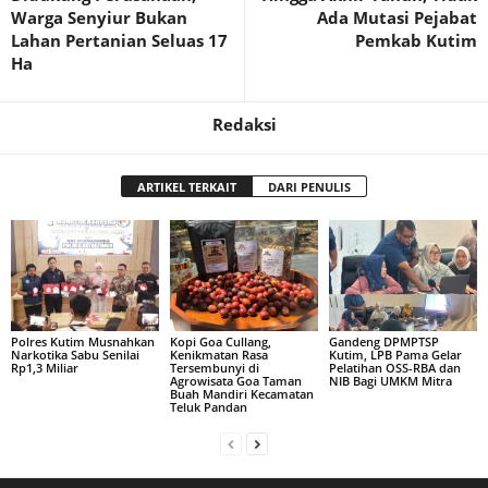
Warga Senyiur Bukan
Ada Mutasi Pejabat
Lahan Pertanian Seluas 17
Pemkab Kutim
Ha
Redaksi
ARTIKEL TERKAIT
DARI PENULIS
Polres Kutim Musnahkan
Kopi Goa Cullang,
Gandeng DPMPTSP
Narkotika Sabu Senilai
Kenikmatan Rasa
Kutim, LPB Pama Gelar
Rp1,3 Miliar
Tersembunyi di
Pelatihan OSS-RBA dan
Agrowisata Goa Taman
NIB Bagi UMKM Mitra
Buah Mandiri Kecamatan
Teluk Pandan