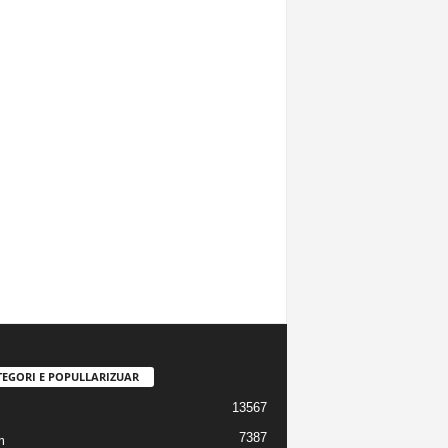
TEGORI E POPULLARIZUAR
13567
7387
m