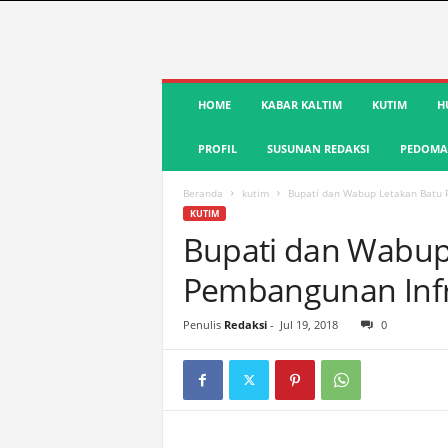
S
HOME
KABAR KALTIM
KUTIM
H
u
a
PROFIL
SUSUNAN REDAKSI
PEDOMAN
r
a
K
Beranda
kutim
Bupati dan Wabup Letakan Batu 
u
KUTIM
t
Bupati dan Wabup
i
Pembangunan Infra
m
|
T
Penulis
Redaksi
-
Jul 19, 2018
0
e
r
d
e
p
a