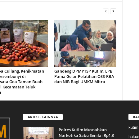
oa Cullang, Kenikmatan
Gandeng DPMPTSP Kutim, LPB
ersembunyi di
Pama Gelar Pelatihan OSS-RBA
sata Goa Taman Buah
dan NIB Bagi UMKM Mitra
i Kecamatan Teluk
n
ARTIKEL LAINNYA
KA
kutim
Polres Kutim Musnahkan
Narkotika Sabu Senilai Rp1,3
huku