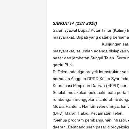
n
&
A
SANGATTA (19/7-2018)
k
u
Safari syawal Bupati Kutai Timur (Kutim
r
masyarakat. Bupati yang datang bersama
a
Kunjungan safar
t
masyarakat, sejumlah agenda disiapkan
pasar dan jembatan Sungai Telen. Serta
gardu PLN.
Di Telen, ada tiga proyek infrastruktur y
perhatian Anggota DPRD Kutim Syarifudd
Koordinasi Pimpinan Daerah (FKPD) sert
Setelah melakukan peletaakn batu pert
rombongan menggelar silahturahmi deng
Muara Pantun,. Namun sebelumnya, Ismu
(BPD) Marah Haloq, Kecamatan Telen.
“Semua program pembangunan infrastruk
daerah. Pembangunan pasar diproyeksik