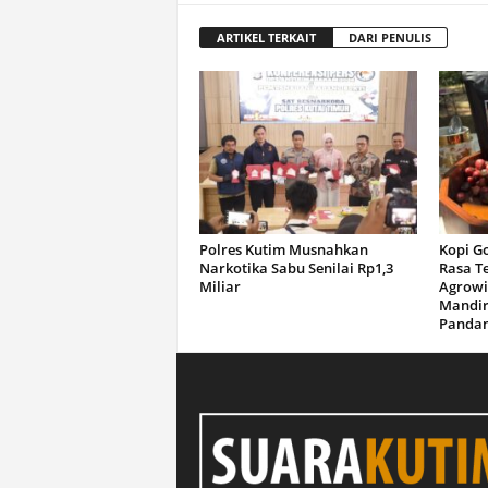
ARTIKEL TERKAIT
DARI PENULIS
Polres Kutim Musnahkan
Kopi G
Narkotika Sabu Senilai Rp1,3
Rasa T
Miliar
Agrowi
Mandir
Panda