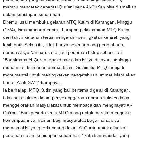
mampu mencetak generasi Qur’ani serta Al-Qur’an bisa diamalkan
dalam kehidupan sehari-hari.
Ditemui usai membuka gelaran MTQ Kutim di Karangan, Minggu
(15/4), Ismunandar menaruh harapan pelaksanaan MTQ Kutim
dari tahun ke tahun terus mengalami peningkatan ke arah yang
lebih baik. Selain itu, tidak hanya sekedar ajang perlombaan,
namun Al-Qur’an harus menjadi pedoman hidup sehari-hari.
“Bagaimana Al-Quran terus dibaca dan isinya dihayati, sehingga
menambah keimanan ummat Islam. Selain itu, MTQ menjadi
monumental untuk meningkatkan pengetahuan ummat Islam akan
firman Allah SWT,” harapnya.
Ia berharap, MTQ Kutim yang kali pertama digelar di Karangan,
tidak saja sukses dalam penyelenggaraan namun sukses dalam
menggelorakan masyarakat untuk membaca dan menghayati Al-
Qu’ran. “Bagi peserta tentu MTQ ajang untuk mereka mengukur
kemampuannya, namun bagi masyarakat bagaimana bisa
memaknai isi yang terkandung dalam Al-Quran untuk dijadikan
pedoman dalam kehidupan sehari-hari,” kata Ismunandar yang