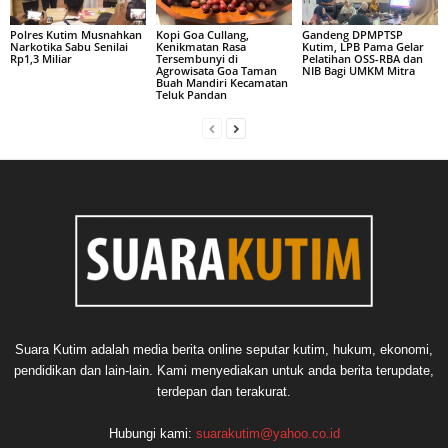
Polres Kutim Musnahkan
Kopi Goa Cullang,
Gandeng DPMPTSP
Narkotika Sabu Senilai
Kenikmatan Rasa
Kutim, LPB Pama Gelar
Rp1,3 Miliar
Tersembunyi di
Pelatihan OSS-RBA dan
Agrowisata Goa Taman
NIB Bagi UMKM Mitra
Buah Mandiri Kecamatan
Teluk Pandan
Suara Kutim adalah media berita online seputar kutim, hukum, ekonomi,
pendidikan dan lain-lain. Kami menyediakan untuk anda berita terupdate,
terdepan dan terakurat.
Hubungi kami:
suarakutim@yahoo.co.id