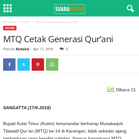
Beranda
kutim
MTQ Cetak Generasi Qur’ani
KUTIM
MTQ Cetak Generasi Qur’ani
Penulis
Redaksi
-
Apr 17, 2018
0
Dibaca 21
SANGATTA (17/4-2018)
Bupati Kutai Timur (Kutim) Ismunandar berharap Musabaqoh
Tilawatil Qur’an (MTQ) ke-14 di Karangan, tidak sekedar ajang
perlombaan yang bersifat rutinitas. Namun bagaimana MTQ