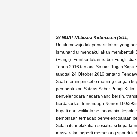
n
&
A
k
u
SANGATTA,Suara Kutim.com (5/11)
r
a
Untuk mewujudak pemerintahan yang bers
t
Ismunandar mengakui akan membentuk Sa
(Pungli). Pembentukan Saber Pungli, dia
Tahun 2016 tentang Satuan Tugas Sapu B
tanggal 24 Oktober 2016 tentang Penga
Saat memimpin coffe morning dengan kep
pembentukan Satgas Saber Pungli Kutim b
penyelenggara negara yang bersih, trans
Berdasarkan Inmendagri Nomor 180/3935/
bupati dan walikota se Indonesia, kepal
pembinaan terhadap penyelenggaraan pemd
Selain itu melakukan sosialisasi kepada
masyarakat seperti memasang spanduk den