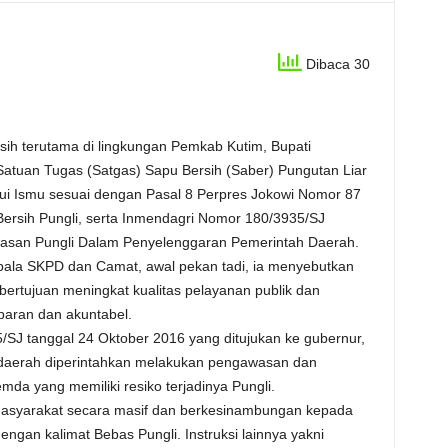
Dibaca 30
ih terutama di lingkungan Pemkab Kutim, Bupati
tuan Tugas (Satgas) Sapu Bersih (Saber) Pungutan Liar
kui Ismu sesuai dengan Pasal 8 Perpres Jokowi Nomor 87
ersih Pungli, serta Inmendagri Nomor 180/3935/SJ
wasan Pungli Dalam Penyelenggaran Pemerintah Daerah.
ala SKPD dan Camat, awal pekan tadi, ia menyebutkan
ertujuan meningkat kualitas pelayanan publik dan
paran dan akuntabel.
SJ tanggal 24 Oktober 2016 yang ditujukan ke gubernur,
a daerah diperintahkan melakukan pengawasan dan
a yang memiliki resiko terjadinya Pungli.
 masyarakat secara masif dan berkesinambungan kepada
gan kalimat Bebas Pungli. Instruksi lainnya yakni