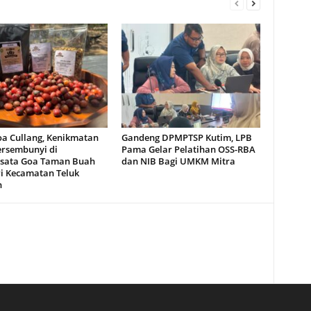
oa Cullang, Kenikmatan
Gandeng DPMPTSP Kutim, LPB
ersembunyi di
Pama Gelar Pelatihan OSS-RBA
sata Goa Taman Buah
dan NIB Bagi UMKM Mitra
i Kecamatan Teluk
n