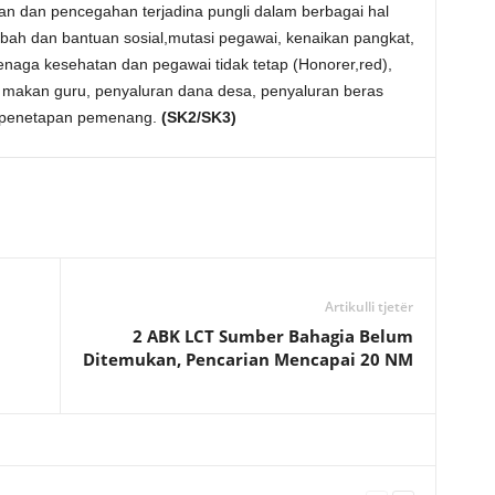
n dan pencegahan terjadina pungli dalam berbagai hal
ibah dan bantuan sosial,mutasi pegawai, kenaikan pangkat,
enaga kesehatan dan pegawai tidak tetap (Honorer,red),
makan guru, penyaluran dana desa, penyaluran beras
a penetapan pemenang.
(SK2/SK3)
Artikulli tjetër
2 ABK LCT Sumber Bahagia Belum
Ditemukan, Pencarian Mencapai 20 NM