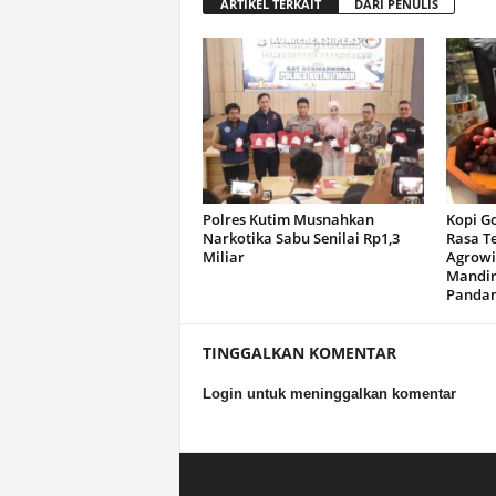
ARTIKEL TERKAIT
DARI PENULIS
Polres Kutim Musnahkan
Kopi G
Narkotika Sabu Senilai Rp1,3
Rasa T
Miliar
Agrowi
Mandir
Panda
TINGGALKAN KOMENTAR
Login untuk meninggalkan komentar