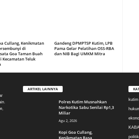
oa Cullang, Kenikmatan
Gandeng DPMPTSP Kutim, LPB
ersembunyi di
Pama Gelar Pelatihan OSS-RBA
sata Goa Taman Buah
dan NIB Bagi UMKM Mitra
i Kecamatan Teluk
n
ARTIKEL LAINNYA
KA
ar
kutim
Polres Kutim Musnahkan
in.
Narkotika Sabu Senilai Rp1,3
e,
huku
Miliar
ekon
Agu 2, 2026
KABA
Kopi Goa Cullang,
politik
Kenikmatan Rasa