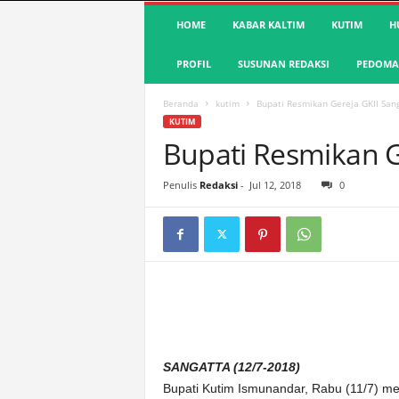
S
HOME
KABAR KALTIM
KUTIM
H
u
a
PROFIL
SUSUNAN REDAKSI
PEDOMAN
r
a
K
Beranda
kutim
Bupati Resmikan Gereja GKII San
u
KUTIM
t
Bupati Resmikan G
i
m
Penulis
Redaksi
-
Jul 12, 2018
0
|
T
e
r
d
e
p
a
n
&
SANGATTA (12/7-2018)
A
Bupati Kutim Ismunandar, Rabu (11/7) me