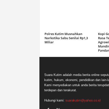
Polres Kutim Musnahkan
Kopi G
Narkotika Sabu Senilai Rp1,3
Rasa T
Miliar
Agrowi
Mandir
Panda
Suara Kutim adalah media berita online seput
kutim, hukum, ekonomi, pendidikan dan lain-la
Kami menyediakan untuk anda berita terupdat
terdepan dan terakurat.
Hubungi kami:
suarakutim@yahoo.co.id