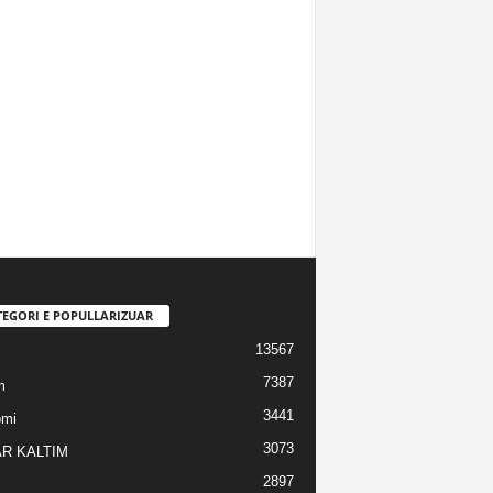
TEGORI E POPULLARIZUAR
13567
7387
m
3441
omi
3073
R KALTIM
2897