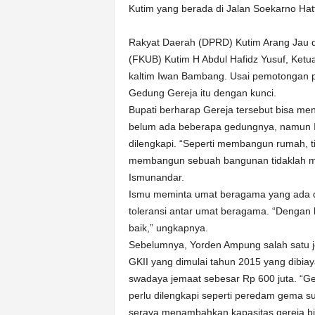
k
Kutim yang berada di Jalan Soekarno Hat
u
r
Rakyat Daerah (DPRD) Kutim Arang Jau
a
(FKUB) Kutim H Abdul Hafidz Yusuf, Ketu
t
kaltim Iwan Bambang. Usai pemotongan p
Gedung Gereja itu dengan kunci.
Bupati berharap Gereja tersebut bisa men
belum ada beberapa gedungnya, namun Ia
dilengkapi. “Seperti membangun rumah, t
membangun sebuah bangunan tidaklah mu
Ismunandar.
Ismu meminta umat beragama yang ada 
toleransi antar umat beragama. “Dengan
baik,” ungkapnya.
Sebelumnya, Yorden Ampung salah satu 
GKII yang dimulai tahun 2015 yang dibiay
swadaya jemaat sebesar Rp 600 juta. “G
perlu dilengkapi seperti peredam gema su
seraya menambahkan kapasitas gereja b