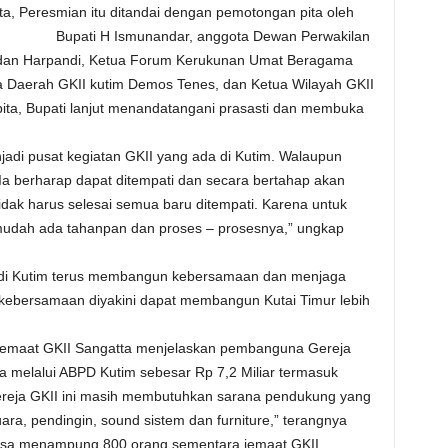
ta, Peresmian itu ditandai dengan pemotongan pita oleh
Bupati H Ismunandar, anggota Dewan
Perwakilan
 dan Harpandi, Ketua Forum Kerukunan Umat Beragama
a Daerah GKII kutim Demos Tenes, dan Ketua Wilayah GKII
ita, Bupati lanjut menandatangani prasasti dan membuka
jadi pusat kegiatan GKII yang ada di Kutim. Walaupun
 berharap dapat ditempati dan secara bertahap akan
idak harus selesai semua baru ditempati. Karena untuk
dah ada tahanpan dan proses – prosesnya,” ungkap
di Kutim terus membangun kebersamaan dan menjaga
 kebersamaan diyakini dapat membangun Kutai Timur lebih
jemaat GKII Sangatta menjelaskan pembanguna Gereja
a melalui ABPD Kutim sebesar Rp 7,2 Miliar termasuk
ereja GKII ini masih membutuhkan sarana pendukung yang
ara, pendingin, sound sistem dan furniture,” terangnya
isa menampung 800 orang sementara jemaat GKII