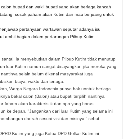
alon bupati dan wakil bupati yang akan berlaga kancah
datang, sosok paham akan Kutim dan mau berjuang untuk
menjawab pertanyaan wartawan seputar adanya isu
kut ambil bagian dalam pertarungan Pilbup Kutim
santai, ia menyebutkan dalam Pilbup Kutim tidak menutup
lon luar Kutim namun sangat disayangkan jika mereka yang
 nantinya selain belum dikenal masyarakat juga
iskan biaya, waktu dan tenaga.
kan, Warga Negara Indonesia punya hak unntuk berlaga
ya bakal calon (Balon) atau bupati terpilih nantinya
r faham akan karakteristik dan apa yang harus
n ke depan. “Jangankan dari luar Kutim yang selama ini
 membangun daerah sesuai visi dan misinya,” sebut
 DPRD Kutim yang juga Ketua DPD Golkar Kutim ini