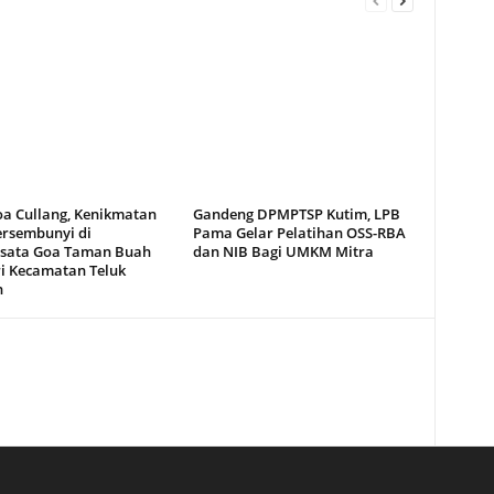
oa Cullang, Kenikmatan
Gandeng DPMPTSP Kutim, LPB
ersembunyi di
Pama Gelar Pelatihan OSS-RBA
sata Goa Taman Buah
dan NIB Bagi UMKM Mitra
i Kecamatan Teluk
n