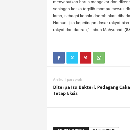
menyebutkan harus mengakar dan dikenal m
sehingga ketika terpilih mampu mewujudka
lama, sebagai kepala daerah akan dihada
Namun, jika kepetingan dasar rakyat bis
rakyat dan daerah,” imbuh Mahyunadi.
(S
Artikulli paraprak
Diterpa Isu Bakteri, Pedagang Caka
Tetap Eksis
ARTIKEL TERKAIT
DARI PENULIS