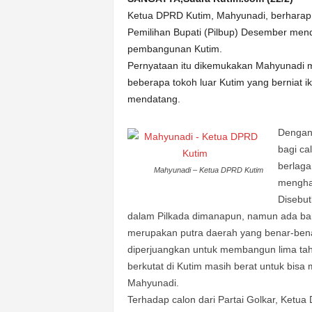
k
Ketua DPRD Kutim, Mahyunadi, berharap c
u
r
Pemilihan Bupati (Pilbup) Desember men
a
pembangunan Kutim.
t
Pernyataan itu dikemukakan Mahyunadi 
beberapa tokoh luar Kutim yang berniat i
mendatang.
Dengan 
bagi ca
berlaga
Mahyunadi – Ketua DPRD Kutim
menghab
Disebut
dalam Pilkada dimanapun, namun ada baikn
merupakan putra daerah yang benar-bena
diperjuangkan untuk membangun lima tahu
berkutat di Kutim masih berat untuk bisa
Mahyunadi.
Terhadap calon dari Partai Golkar, Ketua