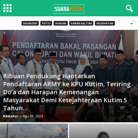
EKONOMI
FOTO
HUKUM
KABAR KALTIM
KESEHATAN
Ribuan Pendukung Hantarkan
Pendaftaran ARMY ke KPU Kutim, Teriring
Do’a dan Harapan Kemenangan
Masyarakat Demi Kesejahteraan Kutim 5
Tahun...
Redaksi
-
Agu 28, 2024