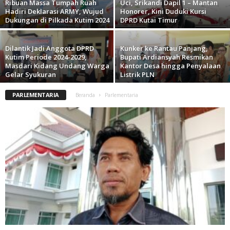
Ribuan Massa Tumpah Ruah
Uci, Srikandi Dapil 1 – Mantan
Hadiri Deklarasi ARMY, Wujud
Honorer, Kini Duduki Kursi
Dukungan di Pilkada Kutim 2024
DPRD Kutai Timur
Dilantik Jadi Anggota DPRD
Kunker ke Rantau Panjang,
Kutim Periode 2024-2029,
Bupati Ardiansyah Resmikan
Masdari Kidang Undang Warga
Kantor Desa hingga Penyalaan
Gelar Syukuran
Listrik PLN
PARLEMENTARIA
Beranda
Parlementaria