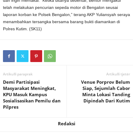
dan ingin memakai. “Ketika ditanya sebentar, Bentor mengakui
telah melakukan pencurian sepeda motor di Bengalon seusai
laporan korban ke Polsek Bengalon,” terang AKP Yuliansyah seraya
menambahkan tersangka bersama barang bukti diamankan di
Polres Kutim. (SK11)
Artikulli paraprak
Artikulli tjetër
Demi Partisipasi
Venue Porprov Belum
Masyarakat Meningkat,
Siap, Sejumlah Cabor
KPU Masuk Kampus
Minta Lokasi Tanding
Sosialisasikan Pemilu dan
Dipindah Dari Kutim
Pilpres
Redaksi