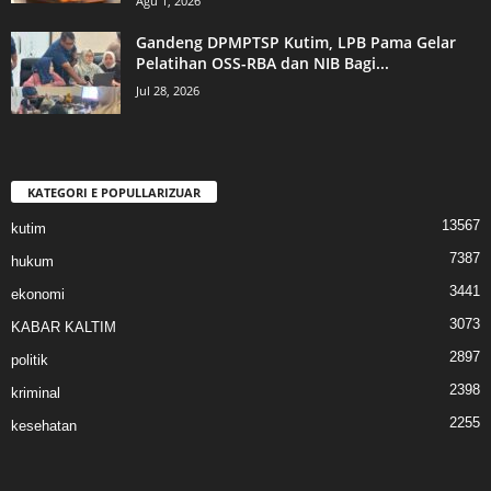
Agu 1, 2026
Gandeng DPMPTSP Kutim, LPB Pama Gelar
Pelatihan OSS-RBA dan NIB Bagi...
Jul 28, 2026
KATEGORI E POPULLARIZUAR
13567
kutim
7387
hukum
3441
ekonomi
3073
KABAR KALTIM
2897
politik
2398
kriminal
2255
kesehatan