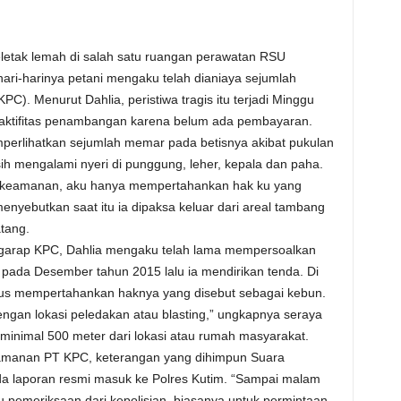
eletak lemah di salah satu ruangan perawatan RSU
ri-harinya petani mengaku telah dianiaya sejumlah
). Menurut Dahlia, peristiwa tragis itu terjadi Minggu
ri aktifitas penambangan karena belum ada pembayaran.
mperlihatkan sejumlah memar pada betisnya akibat pukulan
ih mengalami nyeri di punggung, leher, kepala dan paha.
 keamanan, aku hanya mempertahankan hak ku yang
enyebutkan saat itu ia dipaksa keluar dari areal tambang
tang.
igarap KPC, Dahlia mengaku telah lama mempersoalkan
pada Desember tahun 2015 lalu ia mendirikan tenda. Di
erus mempertahankan haknya yang disebut sebagai kebun.
engan lokasi peledakan atau blasting,” ungkapnya seraya
inimal 500 meter dari lokasi atau rumah masyarakat.
amanan PT KPC, keterangan yang dihimpun Suara
a laporan resmi masuk ke Polres Kutim. “Sampai malam
u pemeriksaan dari kepolisian, biasanya untuk permintaan