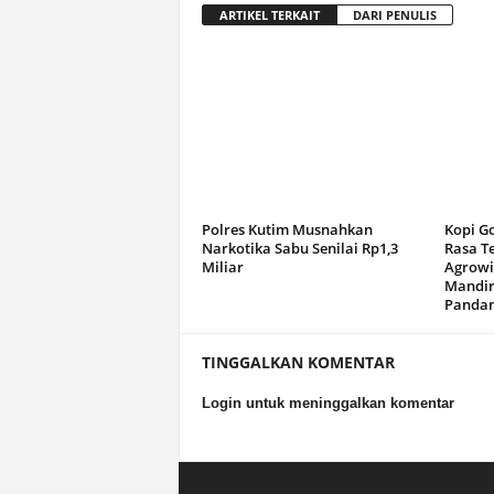
ARTIKEL TERKAIT
DARI PENULIS
Polres Kutim Musnahkan
Kopi G
Narkotika Sabu Senilai Rp1,3
Rasa T
Miliar
Agrowi
Mandir
Panda
TINGGALKAN KOMENTAR
Login untuk meninggalkan komentar