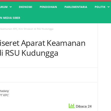
UKUM
EKONOMI
PENDIDIKAN
PARLEMENTARIA
POLITIK
 MEDIA SIBER
Keamanan KPC, Kini Dirawat di RSU Kudungga
iseret Aparat Keamanan
 di RSU Kudungga
ihadang
 PT KPC
Dibaca 24