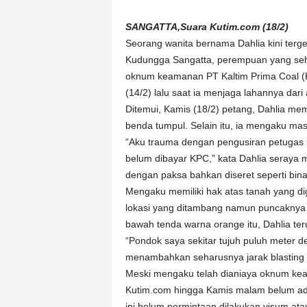
k
u
SANGATTA,Suara Kutim.com (18/2)
r
Seorang wanita bernama Dahlia kini terg
a
Kudungga Sangatta, perempuan yang seha
t
oknum keamanan PT Kaltim Prima Coal (KPC
(14/2) lalu saat ia menjaga lahannya da
Ditemui, Kamis (18/2) petang, Dahlia me
benda tumpul. Selain itu, ia mengaku mas
“Aku trauma dengan pengusiran petugas
belum dibayar KPC,” kata Dahlia seraya m
dengan paksa bahkan diseret seperti bina
Mengaku memiliki hak atas tanah yang d
lokasi yang ditambang namun puncaknya 
bawah tenda warna orange itu, Dahlia t
“Pondok saya sekitar tujuh puluh meter d
menambahkan seharusnya jarak blasting m
Meski mengaku telah dianiaya oknum ke
Kutim.com hingga Kamis malam belum ad
ini belum permintaan dilakukan visum ata