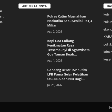
ARTIKEL LAINNYA
KA
ar
kutim
Polres Kutim Musnahkan
in.
Narkotika Sabu Senilai Rp1,3
e,
huku
Miliar
ekon
Agu 2, 2026
KABA
Kopi Goa Cullang,
politik
Kenikmatan Rasa
Tersembunyi di Agrowisata
krimin
Goa Taman Buah...
keseh
Agu 1, 2026
Gandeng DPMPTSP Kutim,
LPB Pama Gelar Pelatihan
OSS-RBA dan NIB Bagi...
Jul 28, 2026
Be