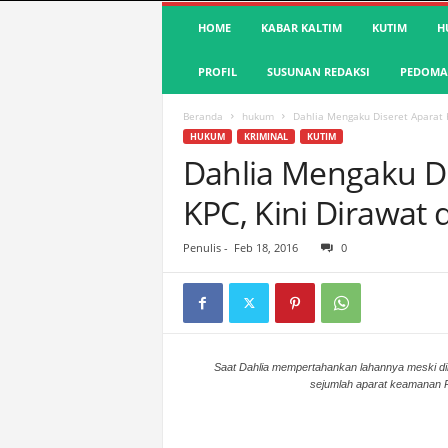
S
HOME
KABAR KALTIM
KUTIM
H
u
a
PROFIL
SUSUNAN REDAKSI
PEDOMAN
r
a
K
Beranda
hukum
Dahlia Mengaku Diseret Aparat 
u
HUKUM
KRIMINAL
KUTIM
t
Dahlia Mengaku D
i
KPC, Kini Dirawat
m
|
T
Penulis
-
Feb 18, 2016
0
e
r
d
e
p
a
Saat Dahlia mempertahankan lahannya meski d
sejumlah aparat keamanan
n
&
A