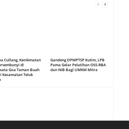
oa Cullang, Kenikmatan
Gandeng DPMPTSP Kutim, LPB
ersembunyi di
Pama Gelar Pelatihan OSS-RBA
sata Goa Taman Buah
dan NIB Bagi UMKM Mitra
i Kecamatan Teluk
n