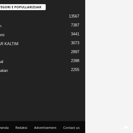
TEGORI E POPULLARIZUAR
13567
7387
m
3441
omi
3073
R KALTIM
2897
2398
al
2255
atan
randa
Redaksi
Advertisement
Contact us