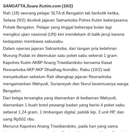
SANGATTA,Suara Kutim.com (10/2)
Rah (18) seorang pelajar SLTA di Bengalon tak berkutik ketika,
Selasa (9/2) dicokok jajaran Satnarkoba Polres Kutim bekerjasama
Polsek Bengalon. Pelajar yang tinggal beberapa bulan lagi
mengikui ujian nasional (UN) kini mendekam di balik jeruji karena
kedapatan membawa sabusabu.
Dalam operasi jajaran Satnarkoba, dari tangan pria kelahiran
Murung Pudak ini ditemukan satu poket sabu seberat 1 gram.
Kapolres Kutim AKBP Anang Triwidiandoko bersama Kasat
Resnarkoba AKP AKP Dhadhag Anindito, Rabu (10/2) tadi
menyebutkan sebelum Rah ditangkap jajaran Resnarkoba
mengamankan Wahyudi, Suriansyah dan Nurul kesemuanya warga
Bengalon.
Dari ketiga tersangka yang diamankan di kediaman Wahyudi,
diamankan 1 buah botol pewangi badan yang berisi 4 poket sabu
seberat 1,24 gram, 1 timbangan digital, palstik kip, 3 unit HP, dan
uang Rp502 ribu.
Menurut Kapolres Anang Triwidiandoko, pada hari yang sama