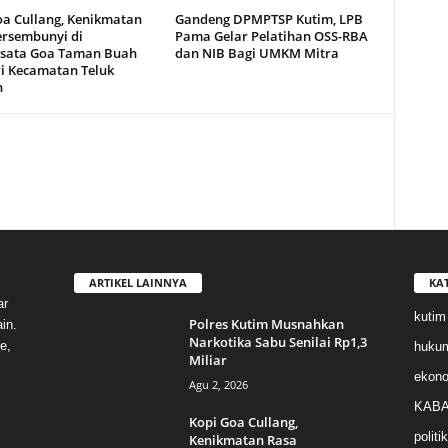
oa Cullang, Kenikmatan
Gandeng DPMPTSP Kutim, LPB
ersembunyi di
Pama Gelar Pelatihan OSS-RBA
sata Goa Taman Buah
dan NIB Bagi UMKM Mitra
i Kecamatan Teluk
n
ARTIKEL LAINNYA
KA
ar
kutim
Polres Kutim Musnahkan
in.
Narkotika Sabu Senilai Rp1,3
e,
huku
Miliar
ekon
Agu 2, 2026
KABA
Kopi Goa Cullang,
politik
Kenikmatan Rasa