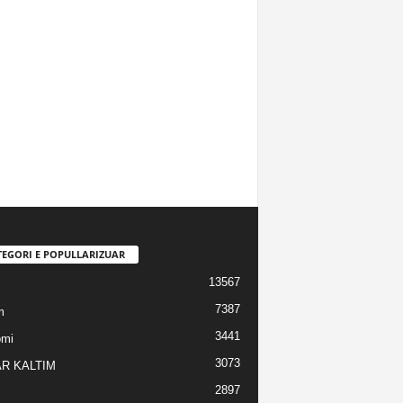
TEGORI E POPULLARIZUAR
13567
7387
m
3441
omi
3073
R KALTIM
2897