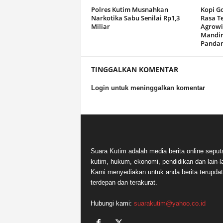
Polres Kutim Musnahkan
Kopi G
Narkotika Sabu Senilai Rp1,3
Rasa T
Miliar
Agrowi
Mandir
Panda
TINGGALKAN KOMENTAR
Login untuk meninggalkan komentar
Suara Kutim adalah media berita online seput
kutim, hukum, ekonomi, pendidikan dan lain-la
Kami menyediakan untuk anda berita terupdat
terdepan dan terakurat.
Hubungi kami:
suarakutim@yahoo.co.id