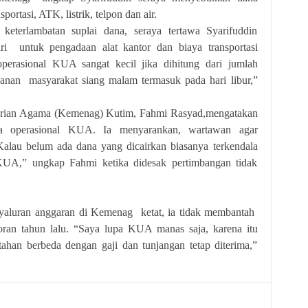
ortasi, ATK, listrik, telpon dan air.
keterlambatan suplai dana, seraya tertawa Syarifuddin
i untuk pengadaan alat kantor dan biaya transportasi
perasional KUA sangat kecil jika dihitung dari jumlah
yanan masyarakat siang malam termasuk pada hari libur,”
erian Agama (Kemenag) Kutim, Fahmi Rasyad,mengatakan
na operasional KUA. Ia menyarankan, wartawan agar
lau belum ada dana yang dicairkan biasanya terkendala
UA,” ungkap Fahmi ketika didesak pertimbangan tidak
aluran anggaran di Kemenag ketat, ia tidak membantah
n tahun lalu. “Saya lupa KUA manas saja, karena itu
tahan berbeda dengan gaji dan tunjangan tetap diterima,”