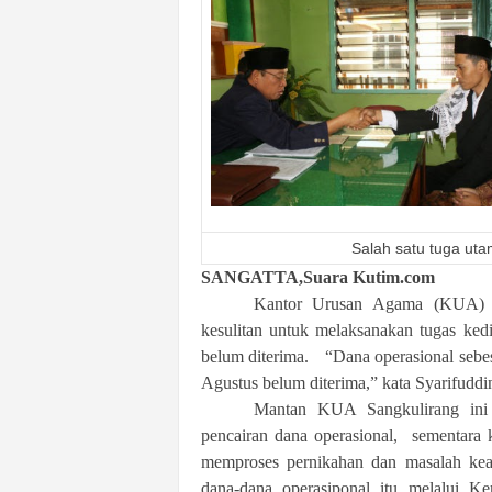
k
u
r
a
t
Salah satu tuga ut
SANGATTA,Suara Kutim.com
Kantor Urusan Agama (KUA) K
kesulitan untuk melaksanakan tugas ked
belum diterima. “Dana operasional sebes
Agustus belum diterima,” kata Syarifuddi
Mantan KUA Sangkulirang ini
pencairan dana operasional, sementara 
memproses pernikahan dan masalah kea
dana-dana operasiponal itu melalui K