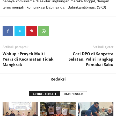
bahaya komunisme di sekitar lingkungan mereka tinggal, dengan
terus menjalin komunikasi Babinsa dan Babinkamtibmas. (SK3)
Artikulli paraprak
Artikulli tjetër
Wabup : Proyek Multi
Cari DPO di Sangatta
Years di Kecamatan Tidak
Selatan, Polisi Tangkap
Mangkrak
Pemakai Sabu
Redaksi
ARTIKEL TERKAIT
DARI PENULIS