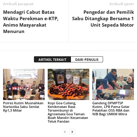
Artikulli paraprak
Artikulli tjetër
Mendagri Cabut Batas
Pengedar dan Pemilik
Waktu Perekman e-KTP,
Sabu Ditangkap Bersama 1
Animo Masyarakat
Unit Sepeda Motor
Menurun
ARTIKEL TERKAIT
DARI PENULIS
Polres Kutim Musnahkan
Kopi Goa Cullang,
Gandeng DPMPTSP
Narkotika Sabu Senilai
Kenikmatan Rasa
Kutim, LPB Pama Gelar
Rp1,3 Miliar
Tersembunyi di
Pelatihan OSS-RBA dan
Agrowisata Goa Taman
NIB Bagi UMKM Mitra
Buah Mandiri Kecamatan
Teluk Pandan