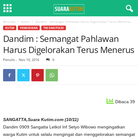
Beranda
kutim
Dandim : Semangat Pahlawan Harus Digelorakan Terus Menerus
KUTIM
PENDIDIKAN
TNI DAN POLRI
Dandim : Semangat Pahlawan
Harus Digelorakan Terus Menerus
Penulis
-
Nov 10, 2016
0
Dibaca 39
SANGATTA,Suara Kutim.com (10/11)
Dandim 0909 Sangatta Letkol Inf Setyo Wibowo mengingatkan
warga Kutim untuk selalu mengingat dan menggelorakan semangat