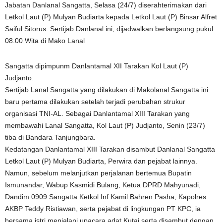
Jabatan Danlanal Sangatta, Selasa (24/7) diserahterimakan dari
Letkol Laut (P) Mulyan Budiarta kepada Letkol Laut (P) Binsar Alfret
Saiful Sitorus. Sertijab Danlanal ini, dijadwalkan berlangsung pukul
08.00 Wita di Mako Lanal
Sangatta dipimpunm Danlantamal XII Tarakan Kol Laut (P)
Judjanto.
Sertijab Lanal Sangatta yang dilakukan di Makolanal Sangatta ini
baru pertama dilakukan setelah terjadi perubahan strukur
organisasi TNI-AL. Sebagai Danlantamal XIII Tarakan yang
membawahi Lanal Sangatta, Kol Laut (P) Judjanto, Senin (23/7)
tiba di Bandara Tanjungbara.
Kedatangan Danlantamal XIII Tarakan disambut Danlanal Sangatta
Letkol Laut (P) Mulyan Budiarta, Perwira dan pejabat lainnya.
Namun, sebelum melanjutkan perjalanan bertemua Bupatin
Ismunandar, Wabup Kasmidi Bulang, Ketua DPRD Mahyunadi,
Dandim 0909 Sangatta Ketkol Inf Kamil Bahren Pasha, Kapolres
AKBP Teddy Ristiawan, serta pejabat di lingkungan PT KPC, ia
bersama istri menjalani upacara adat Kutai serta disambut dengan