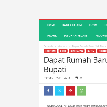
S
HOME
KABAR KALTIM
KUTIM
H
u
a
PROFIL
SUSUNAN REDAKSI
PEDOMAN
r
a
K
Beranda
ekonomi
Dapat Rumah Baru, Nek Muna 
u
EKONOMI
FOTO
KESEHATAN
KUTIM
POLITI
t
Dapat Rumah Baru
i
Bupati
m
|
T
Penulis
-
Mar 1, 2015
0
e
r
d
e
p
Nenek Muna (70) warga Desa Muara Bengalon Kew
a