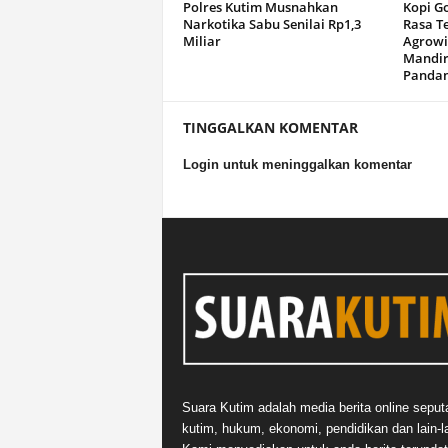
Polres Kutim Musnahkan
Kopi G
Narkotika Sabu Senilai Rp1,3
Rasa T
Miliar
Agrowi
Mandir
Panda
TINGGALKAN KOMENTAR
Login untuk meninggalkan komentar
Suara Kutim adalah media berita online seput
kutim, hukum, ekonomi, pendidikan dan lain-la