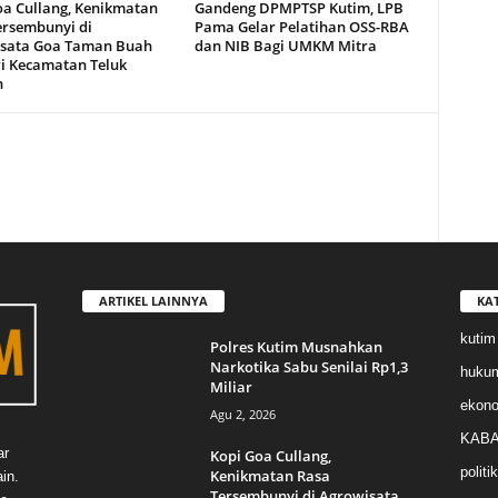
oa Cullang, Kenikmatan
Gandeng DPMPTSP Kutim, LPB
ersembunyi di
Pama Gelar Pelatihan OSS-RBA
sata Goa Taman Buah
dan NIB Bagi UMKM Mitra
i Kecamatan Teluk
n
ARTIKEL LAINNYA
KA
kutim
Polres Kutim Musnahkan
Narkotika Sabu Senilai Rp1,3
huku
Miliar
ekon
Agu 2, 2026
KABA
ar
Kopi Goa Cullang,
politik
Kenikmatan Rasa
in.
Tersembunyi di Agrowisata