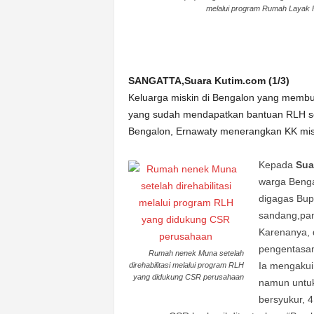
melalui program Rumah Layak H
n
&
A
k
u
SANGATTA,Suara Kutim.com (1/3)
r
Keluarga miskin di Bengalon yang memb
a
yang sudah mendapatkan bantuan RLH se
t
Bengalon, Ernawaty menerangkan KK mis
Kepada
Sua
warga Beng
digagas Bup
sandang,pa
Karenanya, 
pengentasan
Rumah nenek Muna setelah
Ia mengakui
direhabilitasi melalui program RLH
yang didukung CSR perusahaan
namun untuk
bersyukur, 