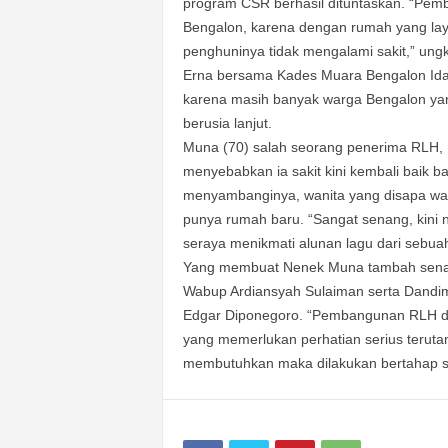
program CSR berhasil dituntaskan. “Pe
Bengalon, karena dengan rumah yang la
penghuninya tidak mengalami sakit,” ung
Erna bersama Kades Muara Bengalon Ida
karena masih banyak warga Bengalon yan
berusia lanjut.
Muna (70) salah seorang penerima RLH,
menyebabkan ia sakit kini kembali baik b
menyambanginya, wanita yang disapa wa
punya rumah baru. “Sangat senang, kini ng
seraya menikmati alunan lagu dari sebuah
Yang membuat Nenek Muna tambah senang
Wabup Ardiansyah Sulaiman serta Dandim
Edgar Diponegoro. “Pembangunan RLH d
yang memerlukan perhatian serius teruta
membutuhkan maka dilakukan bertahap se