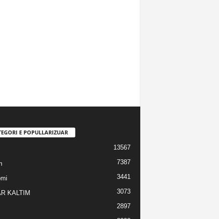
TEGORI E POPULLARIZUAR
13567
7387
m
3441
omi
3073
R KALTIM
2897