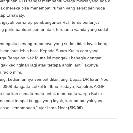
mbangunan RLH sangat membantu warga miskin yang ada di
yak mereka bisa menempati rumah yang sehat sehingga
kap Ernawaty.
ngsyah berharap pembangunan RLH terus berlanjut
g perlu bantuan pemerintah, terutama wanita yang sudah
 mengaku senang rumahnya yang sudah tidak layak kerap
ahkan jauh lebih baik. Kepada Suara Kutim.com yang
rga Bengalon Nek Muna ini mengaku bahagia dengan
ak kedinginan lagi atau tertepa angin laut,” akunya
 radio mini.
, kediamannya sempat dikunjungi Bupati DR Isran Noor,
 0909 Sangatta Letkol Inf Ibnu Hudaya, Kapolres AKBP
icetuskan semata-mata untuk membantu warga Kutim
ma soal tempat tinggal yang layak, karena banyak yang
suai kemampuan,” ujar Isran Noor.
(SK-09)