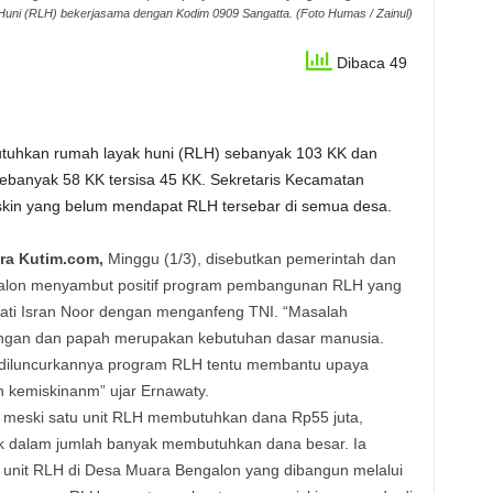
uni (RLH) bekerjasama dengan Kodim 0909 Sangatta. (Foto Humas / Zainul)
Dibaca 49
utuhkan rumah layak huni (RLH) sebanyak 103 KK dan
banyak 58 KK tersisa 45 KK. Sekretaris Kecamatan
kin yang belum mendapat RLH tersebar di semua desa.
ra Kutim.com,
Minggu (1/3), disebutkan pemerintah dan
alon menyambut positif program pembangunan RLH yang
ati Isran Noor dengan menganfeng TNI. “Masalah
ngan dan papah merupakan kebutuhan dasar manusia.
diluncurkannya program RLH tentu membantu upaya
 kemiskinanm” ujar Ernawaty.
 meski satu unit RLH membutuhkan dana Rp55 juta,
 dalam jumlah banyak membutuhkan dana besar. Ia
4 unit RLH di Desa Muara Bengalon yang dibangun melalui