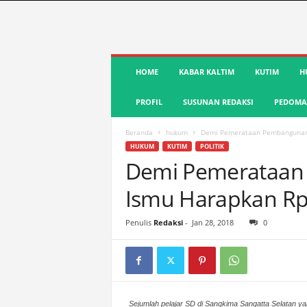
S
HOME
KABAR KALTIM
KUTIM
H
u
a
PROFIL
SUSUNAN REDAKSI
PEDOMAN
r
a
K
Beranda
hukum
Demi Pemerataan Pembangunan,
u
HUKUM
KUTIM
POLITIK
t
Demi Pemerataan
i
Ismu Harapkan Rp
m
|
T
Penulis
Redaksi
-
Jan 28, 2018
0
e
r
d
e
p
Sejumlah pelajar SD di Sangkima Sangatta Selatan ya
a