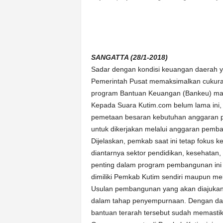
n
&
A
k
u
SANGATTA (28/1-2018)
r
Sadar dengan kondisi keuangan daerah 
a
Pemerintah Pusat memaksimalkan cukura
t
program Bantuan Keuangan (Bankeu) ma
Kepada Suara Kutim.com belum lama ini
pemetaan besaran kebutuhan anggaran p
untuk dikerjakan melalui anggaran pemba
Dijelaskan, pemkab saat ini tetap fokus
diantarnya sektor pendidikan, kesehatan, in
penting dalam program pembangunan ini d
dimiliki Pemkab Kutim sendiri maupun me
Usulan pembangunan yang akan diajukan 
dalam tahap penyempurnaan. Dengan dat
bantuan terarah tersebut sudah memasti