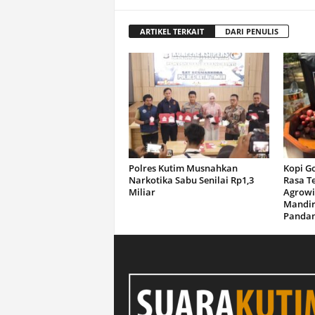
ARTIKEL TERKAIT
DARI PENULIS
Polres Kutim Musnahkan
Kopi G
Narkotika Sabu Senilai Rp1,3
Rasa T
Miliar
Agrowi
Mandir
Panda