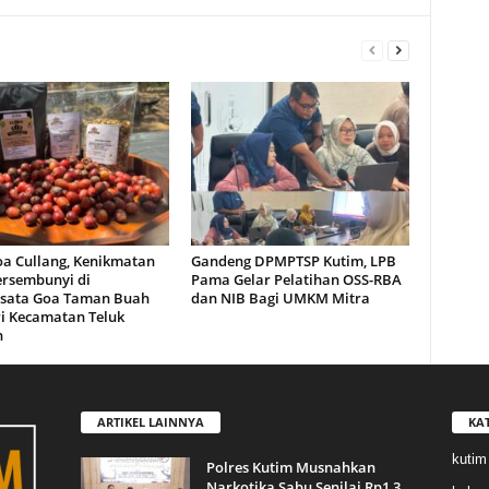
oa Cullang, Kenikmatan
Gandeng DPMPTSP Kutim, LPB
ersembunyi di
Pama Gelar Pelatihan OSS-RBA
sata Goa Taman Buah
dan NIB Bagi UMKM Mitra
i Kecamatan Teluk
n
ARTIKEL LAINNYA
KA
kutim
Polres Kutim Musnahkan
Narkotika Sabu Senilai Rp1,3