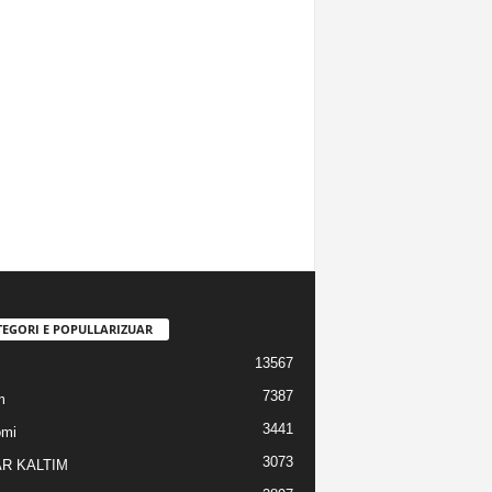
TEGORI E POPULLARIZUAR
13567
7387
m
3441
omi
3073
R KALTIM