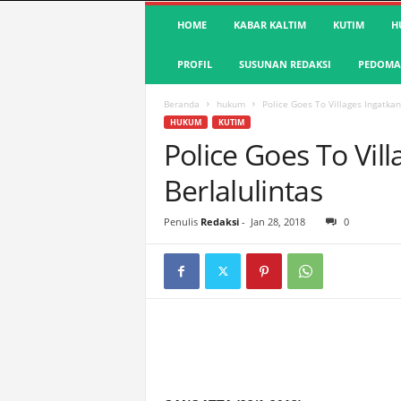
S
HOME
KABAR KALTIM
KUTIM
H
u
a
PROFIL
SUSUNAN REDAKSI
PEDOMAN
r
a
K
Beranda
hukum
Police Goes To Villages Ingatkan
u
HUKUM
KUTIM
t
Police Goes To Vil
i
Berlalulintas
m
|
T
Penulis
Redaksi
-
Jan 28, 2018
0
e
r
d
e
p
a
n
&
A