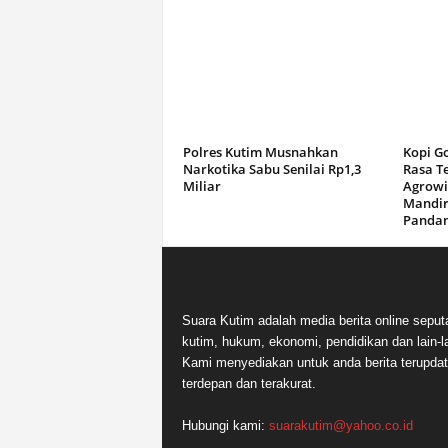
Polres Kutim Musnahkan
Kopi G
Narkotika Sabu Senilai Rp1,3
Rasa T
Miliar
Agrowi
Mandir
Panda
Suara Kutim adalah media berita online seput
kutim, hukum, ekonomi, pendidikan dan lain-la
Kami menyediakan untuk anda berita terupdat
terdepan dan terakurat.
Hubungi kami:
suarakutim@yahoo.co.id