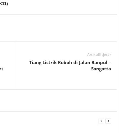
K11)
Artikulli tjetër
Tiang Listrik Roboh di Jalan Ranpul –
ri
Sangatta