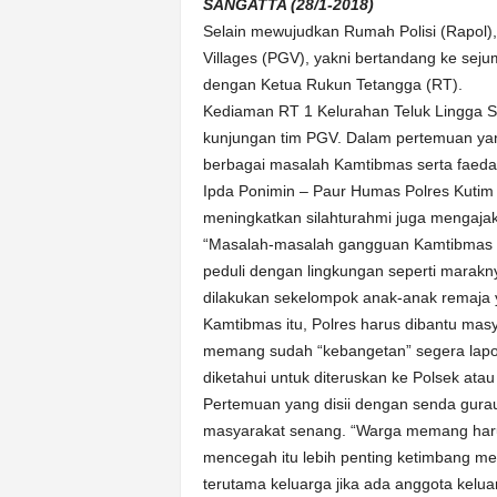
k
SANGATTA (28/1-2018)
u
Selain mewujudkan Rumah Polisi (Rapol),
r
Villages (PGV), yakni bertandang ke seju
a
dengan Ketua Rukun Tetangga (RT).
t
Kediaman RT 1 Kelurahan Teluk Lingga S
kunjungan tim PGV. Dalam pertemuan yan
berbagai masalah Kamtibmas serta faedah t
Ipda Ponimin – Paur Humas Polres Kutim
meningkatkan silahturahmi juga mengaja
“Masalah-masalah gangguan Kamtibmas ter
peduli dengan lingkungan seperti maraknya
dilakukan sekelompok anak-anak remaja y
Kamtibmas itu, Polres harus dibantu mas
memang sudah “kebangetan” segera lapor k
diketahui untuk diteruskan ke Polsek atau
Pertemuan yang disii dengan senda gurau
masyarakat senang. “Warga memang haru
mencegah itu lebih penting ketimbang me
terutama keluarga jika ada anggota kelu