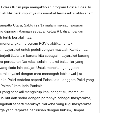
 Polres Kutim juga mengaktifkan program Police Goes To
mlah titik berkumpulnya masyarakat termasuk silahturahami
angatta Utara, Sabtu (27/1) malam menjadi sasaran
g dipimpin Ramijan sebagai Ketua RT, disampaikan
ertib berlalulintas.
 menerangkan, program PGV diaktifkan untuk
k masyarakat untuk peduli dengan masalah Kamtibmas.
jadi tiada lain karena kita sebagai masyarakat kurang
 peredaran Narkoba, selain itu aksi balap liar yang
ang tiada lain pelajar. Untuk menekan gangguan
yarakat yakni dengan cara mencegah lebih awal jika
e Polisi terdekat seperti Polsek atau anggota Polisi yang
 Polres,” kata Ipda Ponimin.
 yang sesekali menghirup kopi hangat itu, membuat
s ikut dan sadar dengan perannya sebagai masyarakat,
ngobati seperti maraknya Narkoba yang rugi masyarakat
arga yang terpaksa berurusan dengan hukum,” timpal