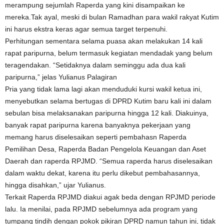
merampung sejumlah Raperda yang kini disampaikan ke
mereka.Tak ayal, meski di bulan Ramadhan para wakil rakyat Kutim
ini harus ekstra keras agar semua target terpenuhi.
Perhitungan sementara selama puasa akan melakukan 14 kali
rapat paripurna, belum termasuk kegiatan mendadak yang belum
teragendakan. “Setidaknya dalam seminggu ada dua kali
paripurna,” jelas Yulianus Palagiran
Pria yang tidak lama lagi akan menduduki kursi wakil ketua ini,
menyebutkan selama bertugas di DPRD Kutim baru kali ini dalam
sebulan bisa melaksanakan paripurna hingga 12 kali. Diakuinya,
banyak rapat paripurna karena banyaknya pekerjaan yang
memang harus diselesaikan seperti pembahasn Raperda
Pemilihan Desa, Raperda Badan Pengelola Keuangan dan Aset
Daerah dan raperda RPJMD. “Semua raperda harus diselesaikan
dalam waktu dekat, karena itu perlu dikebut pembahasannya,
hingga disahkan,” ujar Yulianus.
Terkait Raperda RPJMD diakui agak beda dengan RPJMD periode
lalu. Ia menilai, pada RPJMD sebelumnya ada program yang
tumpang tindih dengan pokok pikiran DPRD namun tahun ini, tidak