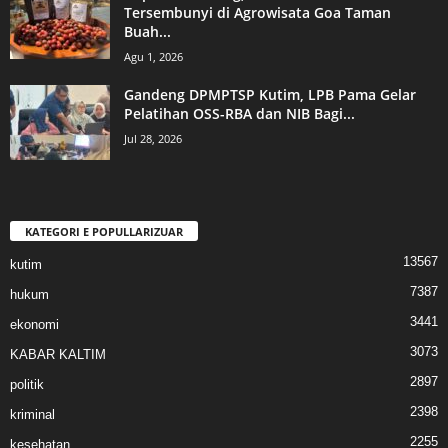
Tersembunyi di Agrowisata Goa Taman
Buah...
Agu 1, 2026
Gandeng DPMPTSP Kutim, LPB Pama Gelar
Pelatihan OSS-RBA dan NIB Bagi...
Jul 28, 2026
KATEGORI E POPULLARIZUAR
13567
kutim
7387
hukum
3441
ekonomi
3073
KABAR KALTIM
2897
politik
2398
kriminal
2255
kesehatan