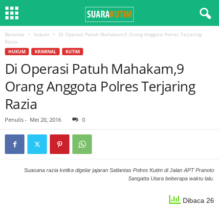
Beranda
hukum
Di Operasi Patuh Mahakam,9 Orang Anggota Polres Terjaring
Razia
HUKUM
KRIMINAL
KUTIM
Di Operasi Patuh Mahakam,9
Orang Anggota Polres Terjaring
Razia
Penulis
-
Mei 20, 2016
0
Suasana razia ketika digelar jajaran Satlantas Polres Kutim di Jalan APT Pranoto
Sangatta Utara beberapa waktu lalu.
Dibaca 26