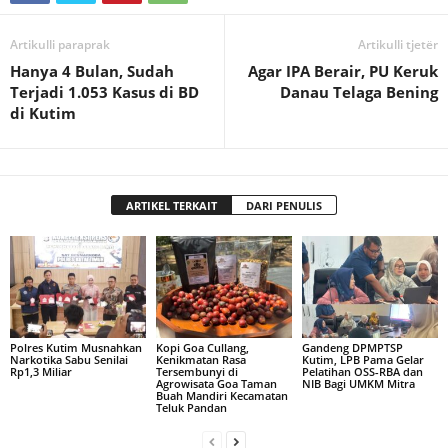
Artikulli paraprak
Artikulli tjetër
Hanya 4 Bulan, Sudah
Agar IPA Berair, PU Keruk
Terjadi 1.053 Kasus di BD
Danau Telaga Bening
di Kutim
ARTIKEL TERKAIT
DARI PENULIS
Polres Kutim Musnahkan
Kopi Goa Cullang,
Gandeng DPMPTSP
Narkotika Sabu Senilai
Kenikmatan Rasa
Kutim, LPB Pama Gelar
Rp1,3 Miliar
Tersembunyi di
Pelatihan OSS-RBA dan
Agrowisata Goa Taman
NIB Bagi UMKM Mitra
Buah Mandiri Kecamatan
Teluk Pandan