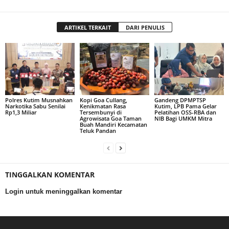
ARTIKEL TERKAIT
DARI PENULIS
Polres Kutim Musnahkan
Kopi Goa Cullang,
Gandeng DPMPTSP
Narkotika Sabu Senilai
Kenikmatan Rasa
Kutim, LPB Pama Gelar
Rp1,3 Miliar
Tersembunyi di
Pelatihan OSS-RBA dan
Agrowisata Goa Taman
NIB Bagi UMKM Mitra
Buah Mandiri Kecamatan
Teluk Pandan
TINGGALKAN KOMENTAR
Login untuk meninggalkan komentar