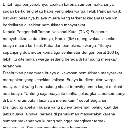
Entah apa penyebabnya, apakah karena sumber makananya
sudah berkurang atau habis yang jelas warga Teluk Pandan wajib
hati-hati pasalnya buaya muara yang terkenal keganasanya kini
berkeliaran di sekitar pemukiman masyarakat.
Kepala Pengendali Taman Nasional Kutai (TNK) Sugianur
menyebutkan ia dan timnya, Kamis (9/6) mengevakuasi seekor
buaya muara ke Teluk Kaba dari pemukiman warga. “Buaya
sepanjang dua meter koma tiga sentimeter dengan berat 100 kg
lebih itu ditemukan warga sedang berada di kampung mereka,”
terangnya.
Disebutkan penemuan buaya di kawasan pemukiman masyarakat
merupakan yang kesekian kalinya. Buaya itu ditemukan warga
masyarakat yang baru pulang shalat terawih,namun kaget melihat
ada buaya. “Untung saja buaya itu terilhat jelas, jika ia bersembunyi
di balik rerumputan bisa saja menerkam,” sebut Sugianur
Disinggung apakah buaya yang punya terkeman paling kuat dari
jenis buaya lainnya, berada di pemukiman masyarakat karena
sumber makanannya kurang sehingga mengincar ternak
masyarakat, Sugianur menduga ada benarnya.