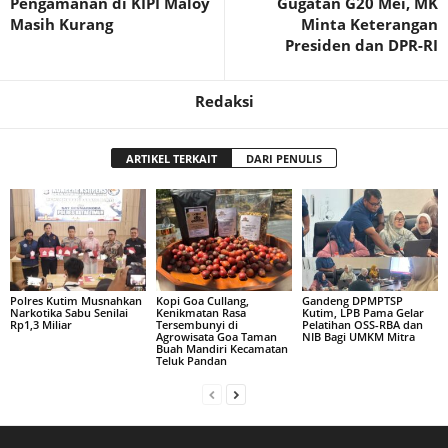
Pengamanan di KIPI Maloy
Gugatan G20 Mei, MK
Masih Kurang
Minta Keterangan
Presiden dan DPR-RI
Redaksi
ARTIKEL TERKAIT
DARI PENULIS
Polres Kutim Musnahkan
Kopi Goa Cullang,
Gandeng DPMPTSP
Narkotika Sabu Senilai
Kenikmatan Rasa
Kutim, LPB Pama Gelar
Rp1,3 Miliar
Tersembunyi di
Pelatihan OSS-RBA dan
Agrowisata Goa Taman
NIB Bagi UMKM Mitra
Buah Mandiri Kecamatan
Teluk Pandan