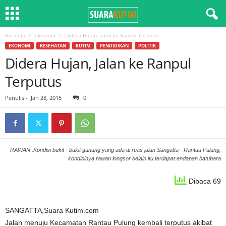
Beranda
ekonomi
Didera Hujan, Jalan ke Ranpul Terputus
EKONOMI
KESEHATAN
KUTIM
PENDIDIKAN
POLITIK
Didera Hujan, Jalan ke Ranpul
Terputus
Penulis
-
Jan 28, 2015
0
RAWAN :Kondisi bukit - bukit gunung yang ada di ruas jalan Sangatta - Rantau Pulung,
kondisinya rawan longsor selain itu terdapat endapan batubara
Dibaca 69
SANGATTA,Suara Kutim.com
Jalan menuju Kecamatan Rantau Pulung kembali terputus akibat