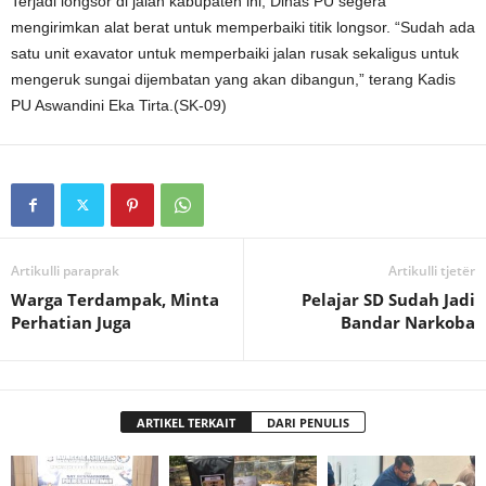
Terjadi longsor di jalan kabupaten ini, Dinas PU segera
mengirimkan alat berat untuk memperbaiki titik longsor. “Sudah ada
satu unit exavator untuk memperbaiki jalan rusak sekaligus untuk
mengeruk sungai dijembatan yang akan dibangun,” terang Kadis
PU Aswandini Eka Tirta.(SK-09)
Artikulli paraprak
Artikulli tjetër
Warga Terdampak, Minta
Pelajar SD Sudah Jadi
Perhatian Juga
Bandar Narkoba
ARTIKEL TERKAIT
DARI PENULIS