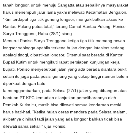
tanah longsor, untuk menuju Sangatta atau sebaliknya masyarakat
harus menempuh jalur lama yakni melewati Kecamatan Bengalon.
“Kini terdapat tiga titik gunung longsor, mengakibatkan akses ke
Rantau Pulung putus total,” terang Camat Rantau Pulung, Poniso
Suryo Trenggono, Rabu (28/1) siang.
Menurut Poniso Suryo Trenggono ketiga tiga titik memang rawan
longsor sehingga apabila terkena hujan dengan intesitas sedang
apalagi tinggi, dipastikan longsor. Ditemui saat berada di Kantor
Bupati Kutim untuk mengikuti rapat persiapan kunjungan kerja
bupati, Poniso menyebutkan jalan yang ada berada diantara bukit
selain itu juga pada posisi gunung yang cukup tinggi namun belum
diperkuat dengan batu.
Ia menggambarkan, pada Selasa (27/1) jalan yang dibangun atas
bantuan PT KPC kemudian dilanjutkan pemeliharaanya oleh
Pemkab Kutim itu, masih bisa dilewati semua kendaraan meski
harus hati-hati. “Ketika hujan deras mendera pada Selasa malam,
akibatnya dinihari tadi jalan yang ada longsor bahkan tidak bisa
dilewati sama sekali,” ujar Poniso.