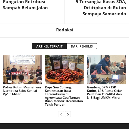
Pungutan Retribusi
5 Tersangka Kasus SOA,
Sampah Belum Jalan
Dititipkan di Rutan
Sempaja Samarinda
Redaksi
ARTIKEL TERKAIT
DARI PENULIS
Polres Kutim Musnahkan
Kopi Goa Cullang,
Gandeng DPMPTSP
Narkotika Sabu Senilai
Kenikmatan Rasa
Kutim, LPB Pama Gelar
Rp1,3 Miliar
Tersembunyi di
Pelatihan OSS-RBA dan
Agrowisata Goa Taman
NIB Bagi UMKM Mitra
Buah Mandiri Kecamatan
Teluk Pandan