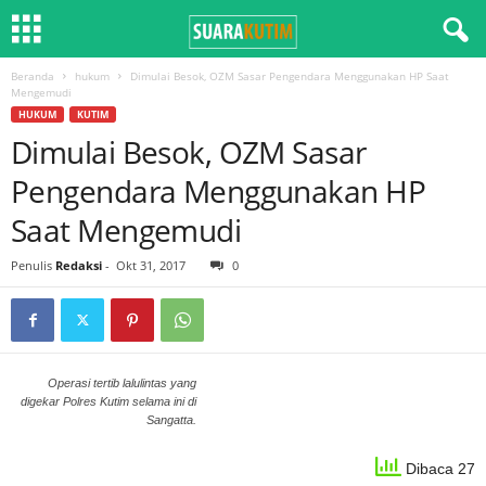
Beranda
hukum
Dimulai Besok, OZM Sasar Pengendara Menggunakan HP Saat
Mengemudi
HUKUM
KUTIM
Dimulai Besok, OZM Sasar
Pengendara Menggunakan HP
Saat Mengemudi
Penulis
Redaksi
-
Okt 31, 2017
0
Operasi tertib lalulintas yang
digekar Polres Kutim selama ini di
Sangatta.
Dibaca 27