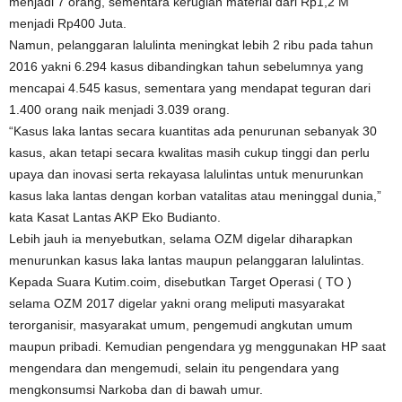
menjadi 7 orang, sementara kerugian material dari Rp1,2 M
menjadi Rp400 Juta.
Namun, pelanggaran lalulinta meningkat lebih 2 ribu pada tahun
2016 yakni 6.294 kasus dibandingkan tahun sebelumnya yang
mencapai 4.545 kasus, sementara yang mendapat teguran dari
1.400 orang naik menjadi 3.039 orang.
“Kasus laka lantas secara kuantitas ada penurunan sebanyak 30
kasus, akan tetapi secara kwalitas masih cukup tinggi dan perlu
upaya dan inovasi serta rekayasa lalulintas untuk menurunkan
kasus laka lantas dengan korban vatalitas atau meninggal dunia,”
kata Kasat Lantas AKP Eko Budianto.
Lebih jauh ia menyebutkan, selama OZM digelar diharapkan
menurunkan kasus laka lantas maupun pelanggaran lalulintas.
Kepada Suara Kutim.coim, disebutkan Target Operasi ( TO )
selama OZM 2017 digelar yakni orang meliputi masyarakat
terorganisir, masyarakat umum, pengemudi angkutan umum
maupun pribadi. Kemudian pengendara yg menggunakan HP saat
mengendara dan mengemudi, selain itu pengendara yang
mengkonsumsi Narkoba dan di bawah umur.