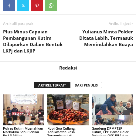
Artikulli paraprak
Artikulli tjetër
Plus Minus Capaian
Yulianus Minta Polder
Pembangunan Kutim
Ditata Lebih, Termasuk
Dilaporkan Dalam Bentuk
Memindahkan Buaya
LKPj dan LKJIP
Redaksi
ARTIKEL TERKAIT
DARI PENULIS
Polres Kutim Musnahkan
Kopi Goa Cullang,
Gandeng DPMPTSP
Narkotika Sabu Senilai
Kenikmatan Rasa
Kutim, LPB Pama Gelar
Rp1,3 Miliar
Tersembunyi di
Pelatihan OSS-RBA dan