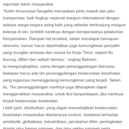
sejumlah tokoh masyarakat.
“Kutim khususnya Sangatta merupakan pintu masuk dan jalur
transportasi, baik lingkup nasional maupun international dengan
adanya warga negara asing baik yang sekedar berkunjung maupun
bekerja di sini, terlebih nantinya dengan beroperasinya pelabuhan
Kenyamukan. Dampak hal tersebut, selain mendapat kemajuan
ekonomi, namun harus diperhatikan juga kemungkinan penyakit
yang mungkin terbawa dan masuk ke Kutai Timur, seperti flu
burung, difteri dan wabah lainnya,” ungkap Bahrani.
Ia mengungkapkan, sama dengan penanggulangan bencana,
kedepan harus ada tim penanggulangan kedaruratan kesehatan
yang tugasnya menanggulangi kemungkinan yang terjadi. Selain
itu, Tim penanggulangan nantinya juga diharapkan dapat
menggerakkan masyarakat, untuk ikut berpartisipasi, jika nantinya
terjadi kedaruratan kesehatan.
Lebih jauh, disebutkan, yang dapat menyebabkan kedaruratan
kesehatan masyarakat diantaranya evolusi, resistensi terhadap
antobiotik, globalisasi, industrilisasi, perubahan iklim, peningkatan
drastis jalur hewan patogen, dan jalur vektor patogen serta