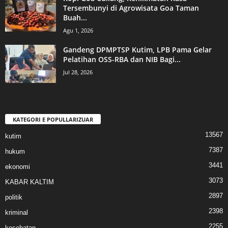
Tersembunyi di Agrowisata Goa Taman
Buah...
Agu 1, 2026
Gandeng DPMPTSP Kutim, LPB Pama Gelar
Pelatihan OSS-RBA dan NIB Bagi...
Jul 28, 2026
KATEGORI E POPULLARIZUAR
13567
kutim
7387
hukum
3441
ekonomi
3073
KABAR KALTIM
2897
politik
2398
kriminal
2255
kesehatan