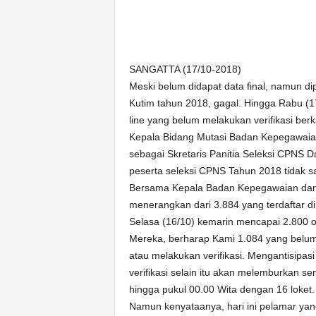
n
&
A
k
SANGATTA (17/10-2018)
u
Meski belum didapat data final, namun d
r
a
Kutim tahun 2018, gagal. Hingga Rabu (17/
t
line yang belum melakukan verifikasi berk
Kepala Bidang Mutasi Badan Kepegawaian
sebagai Skretaris Panitia Seleksi CPNS
peserta seleksi CPNS Tahun 2018 tidak sa
Bersama Kepala Badan Kepegawaian dan D
menerangkan dari 3.884 yang terdaftar di
Selasa (16/10) kemarin mencapai 2.800 o
Mereka, berharap Kami 1.084 yang belu
atau melakukan verifikasi. Mengantisipa
verifikasi selain itu akan melemburkan s
hingga pukul 00.00 Wita dengan 16 loket.
Namun kenyataanya, hari ini pelamar yang