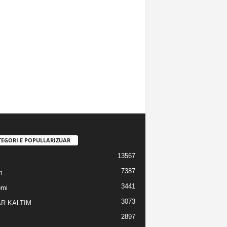
TEGORI E POPULLARIZUAR
13567
7387
m
3441
omi
3073
R KALTIM
2897