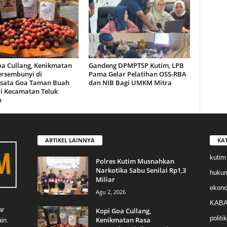
oa Cullang, Kenikmatan
Gandeng DPMPTSP Kutim, LPB
ersembunyi di
Pama Gelar Pelatihan OSS-RBA
sata Goa Taman Buah
dan NIB Bagi UMKM Mitra
i Kecamatan Teluk
n
ARTIKEL LAINNYA
KA
kutim
Polres Kutim Musnahkan
Narkotika Sabu Senilai Rp1,3
huku
Miliar
ekon
Agu 2, 2026
KABA
ar
Kopi Goa Cullang,
politik
Kenikmatan Rasa
in.