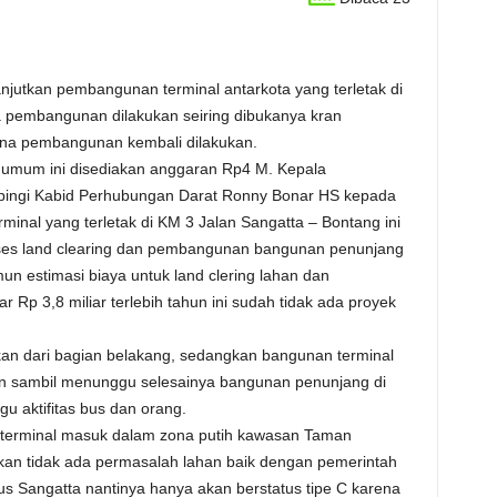
njutkan pembangunan terminal antarkota yang terletak di
 pembangunan dilakukan seiring dibukanya kran
ana pembangunan kembali dilakukan.
s umum ini disediakan anggaran Rp4 M. Kepala
pingi Kabid Perhubungan Darat Ronny Bonar HS kepada
al yang terletak di KM 3 Jalan Sangatta – Bontang ini
roses land clearing dan pembangunan bangunan penunjang
mun estimasi biaya untuk land clering lahan dan
p 3,8 miliar terlebih tahun ini sudah tidak ada proyek
an dari bagian belakang, sedangkan bangunan terminal
n sambil menunggu selesainya bangunan penunjang di
u aktifitas bus dan orang.
an terminal masuk dalam zona putih kawasan Taman
kan tidak ada permasalah lahan baik dengan pemerintah
s Sangatta nantinya hanya akan berstatus tipe C karena