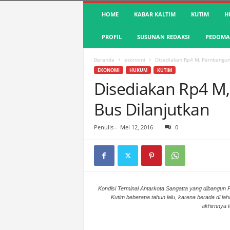
S
HOME
KABAR KALTIM
KUTIM
H
u
a
PROFIL
SUSUNAN REDAKSI
PEDOMAN
r
a
K
Beranda
ekonomi
Disediakan Rp4 M, Pembangun
u
EKONOMI
HUKUM
KUTIM
t
Disediakan Rp4 M
i
Bus Dilanjutkan
m
|
T
Penulis
-
Mei 12, 2016
0
e
r
d
e
p
a
Kondisi Terminal Antarkota Sangatta yang dibangun
Kutim beberapa tahun lalu, karena berada di la
n
akhirnnya t
&
A