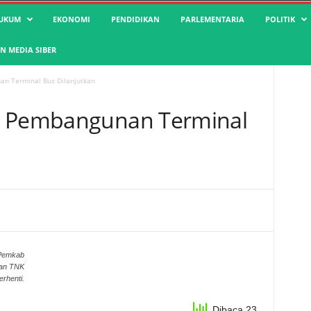
UKUM
EKONOMI
PENDIDIKAN
PARLEMENTARIA
POLITIK
 MEDIA SIBER
an Terminal Bus Dilanjutkan
, Pembangunan Terminal
 Pemkab
han TNK
erhenti.
Dibaca 23