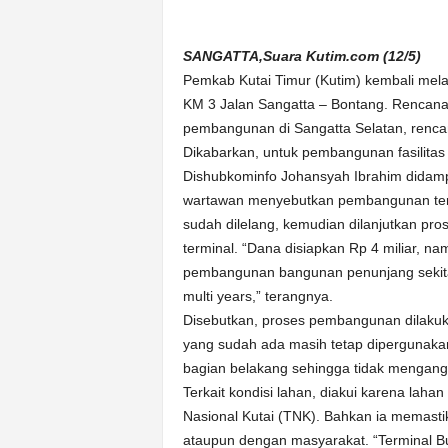
k
u
r
SANGATTA,Suara Kutim.com (12/5)
a
Pemkab Kutai Timur (Kutim) kembali mela
t
KM 3 Jalan Sangatta – Bontang. Rencana
pembangunan di Sangatta Selatan, renc
Dikabarkan, untuk pembangunan fasilita
Dishubkominfo Johansyah Ibrahim didam
wartawan menyebutkan pembangunan termin
sudah dilelang, kemudian dilanjutkan p
terminal. “Dana disiapkan Rp 4 miliar, na
pembangunan bangunan penunjang sekitar R
multi years,” terangnya.
Disebutkan, proses pembangunan dilakuk
yang sudah ada masih tetap dipergunaka
bagian belakang sehingga tidak mengangg
Terkait kondisi lahan, diakui karena lah
Nasional Kutai (TNK). Bahkan ia memasti
ataupun dengan masyarakat. “Terminal Bu