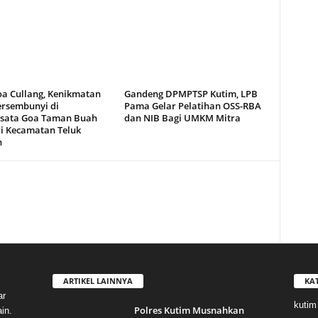
oa Cullang, Kenikmatan
Gandeng DPMPTSP Kutim, LPB
ersembunyi di
Pama Gelar Pelatihan OSS-RBA
sata Goa Taman Buah
dan NIB Bagi UMKM Mitra
i Kecamatan Teluk
n
ARTIKEL LAINNYA
KA
ar
kutim
Polres Kutim Musnahkan
in.