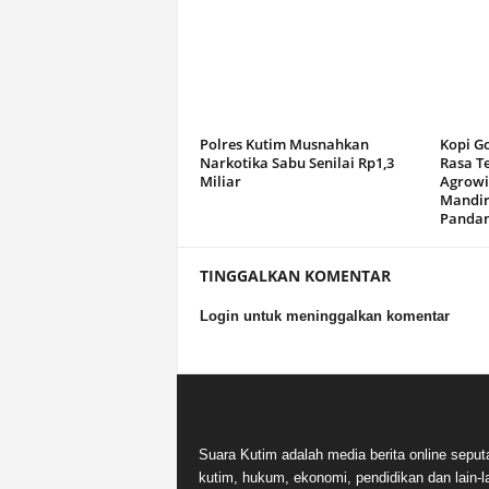
Polres Kutim Musnahkan
Kopi G
Narkotika Sabu Senilai Rp1,3
Rasa T
Miliar
Agrowi
Mandir
Panda
TINGGALKAN KOMENTAR
Login untuk meninggalkan komentar
Suara Kutim adalah media berita online seput
kutim, hukum, ekonomi, pendidikan dan lain-la