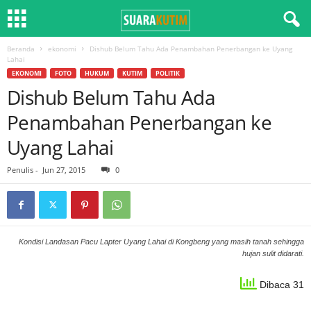
Beranda
ekonomi
Dishub Belum Tahu Ada Penambahan Penerbangan ke Uyang
Lahai
EKONOMI
FOTO
HUKUM
KUTIM
POLITIK
Dishub Belum Tahu Ada
Penambahan Penerbangan ke
Uyang Lahai
Penulis
-
Jun 27, 2015
0
Kondisi Landasan Pacu Lapter Uyang Lahai di Kongbeng yang masih tanah sehingga
hujan sulit didarati.
Dibaca 31