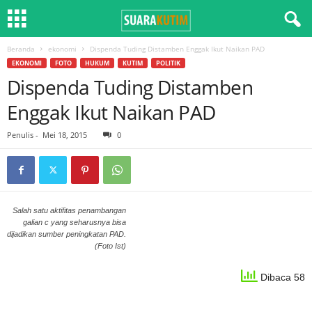
Beranda
ekonomi
Dispenda Tuding Distamben Enggak Ikut Naikan PAD
EKONOMI
FOTO
HUKUM
KUTIM
POLITIK
Dispenda Tuding Distamben
Enggak Ikut Naikan PAD
Penulis
-
Mei 18, 2015
0
Salah satu aktifitas penambangan
galian c yang seharusnya bisa
dijadikan sumber peningkatan PAD.
(Foto Ist)
Dibaca 58