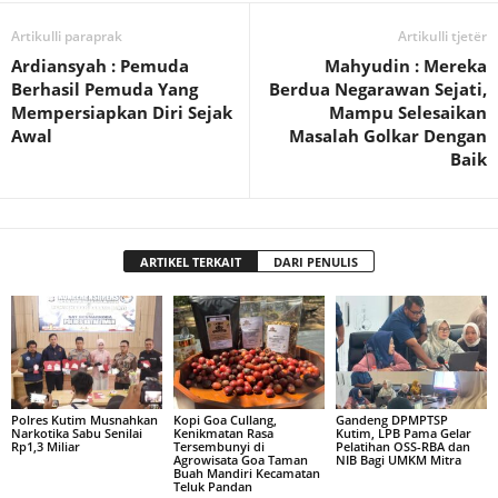
Artikulli paraprak
Artikulli tjetër
Ardiansyah : Pemuda
Mahyudin : Mereka
Berhasil Pemuda Yang
Berdua Negarawan Sejati,
Mempersiapkan Diri Sejak
Mampu Selesaikan
Awal
Masalah Golkar Dengan
Baik
ARTIKEL TERKAIT
DARI PENULIS
Polres Kutim Musnahkan
Kopi Goa Cullang,
Gandeng DPMPTSP
Narkotika Sabu Senilai
Kenikmatan Rasa
Kutim, LPB Pama Gelar
Rp1,3 Miliar
Tersembunyi di
Pelatihan OSS-RBA dan
Agrowisata Goa Taman
NIB Bagi UMKM Mitra
Buah Mandiri Kecamatan
Teluk Pandan