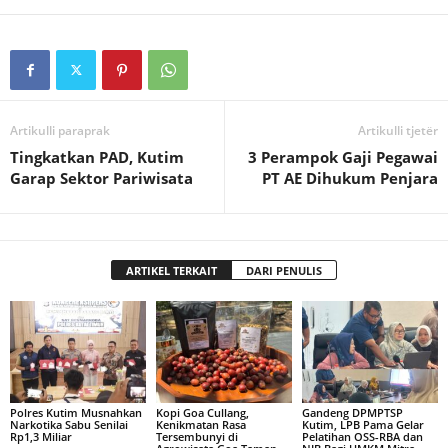
Artikulli paraprak
Artikulli tjetër
Tingkatkan PAD, Kutim
3 Perampok Gaji Pegawai
Garap Sektor Pariwisata
PT AE Dihukum Penjara
ARTIKEL TERKAIT
DARI PENULIS
Polres Kutim Musnahkan
Kopi Goa Cullang,
Gandeng DPMPTSP
Narkotika Sabu Senilai
Kenikmatan Rasa
Kutim, LPB Pama Gelar
Rp1,3 Miliar
Tersembunyi di
Pelatihan OSS-RBA dan