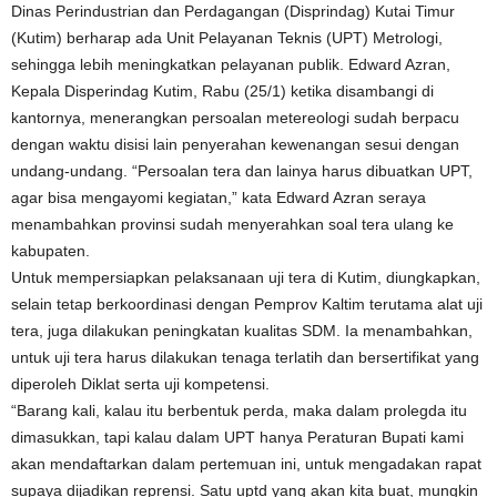
Dinas Perindustrian dan Perdagangan (Disprindag) Kutai Timur
(Kutim) berharap ada Unit Pelayanan Teknis (UPT) Metrologi,
sehingga lebih meningkatkan pelayanan publik. Edward Azran,
Kepala Disperindag Kutim, Rabu (25/1) ketika disambangi di
kantornya, menerangkan persoalan metereologi sudah berpacu
dengan waktu disisi lain penyerahan kewenangan sesui dengan
undang-undang. “Persoalan tera dan lainya harus dibuatkan UPT,
agar bisa mengayomi kegiatan,” kata Edward Azran seraya
menambahkan provinsi sudah menyerahkan soal tera ulang ke
kabupaten.
Untuk mempersiapkan pelaksanaan uji tera di Kutim, diungkapkan,
selain tetap berkoordinasi dengan Pemprov Kaltim terutama alat uji
tera, juga dilakukan peningkatan kualitas SDM. Ia menambahkan,
untuk uji tera harus dilakukan tenaga terlatih dan bersertifikat yang
diperoleh Diklat serta uji kompetensi.
“Barang kali, kalau itu berbentuk perda, maka dalam prolegda itu
dimasukkan, tapi kalau dalam UPT hanya Peraturan Bupati kami
akan mendaftarkan dalam pertemuan ini, untuk mengadakan rapat
supaya dijadikan reprensi. Satu uptd yang akan kita buat, mungkin