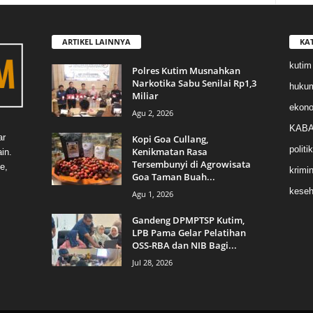
ARTIKEL LAINNYA
KA
kutim
Polres Kutim Musnahkan
Narkotika Sabu Senilai Rp1,3
huku
Miliar
ekon
Agu 2, 2026
KABA
ar
Kopi Goa Cullang,
politik
Kenikmatan Rasa
in.
Tersembunyi di Agrowisata
e,
krimin
Goa Taman Buah...
keseh
Agu 1, 2026
Gandeng DPMPTSP Kutim,
LPB Pama Gelar Pelatihan
OSS-RBA dan NIB Bagi...
Jul 28, 2026