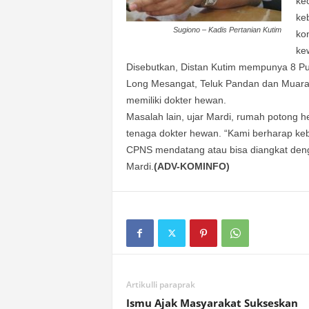
ke
ke
Sugiono – Kadis Pertanian Kutim
ko
ke
Disebutkan, Distan Kutim mempunya 8 Pus
Long Mesangat, Teluk Pandan dan Muar
memiliki dokter hewan.
Masalah lain, ujar Mardi, rumah potong
tenaga dokter hewan. “Kami berharap ke
CPNS mendatang atau bisa diangkat deng
Mardi.
(ADV-KOMINFO)
Artikulli paraprak
Ismu Ajak Masyarakat Sukseskan