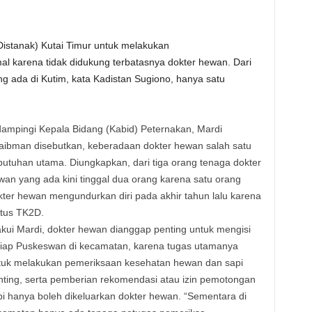
istanak) Kutai Timur untuk melakukan
 karena tidak didukung terbatasnya dokter hewan. Dari
 ada di Kutim, kata Kadistan Sugiono, hanya satu
dampingi Kepala Bidang (Kabid) Peternakan, Mardi
aibman disebutkan, keberadaan dokter hewan salah satu
butuhan utama. Diungkapkan, dari tiga orang tenaga dokter
wan yang ada kini tinggal dua orang karena satu orang
kter hewan mengundurkan diri pada akhir tahun lalu karena
atus TK2D.
akui Mardi, dokter hewan dianggap penting untuk mengisi
tiap Puskeswan di kecamatan, karena tugas utamanya
tuk melakukan pemeriksaan kesehatan hewan dan sapi
nting, serta pemberian rekomendasi atau izin pemotongan
pi hanya boleh dikeluarkan dokter hewan. “Sementara di