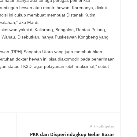
camatan,hanya ada tenaga petugas pemeriksa
buntingan hewan atau mantri hewan. Karenanya, diakui
ndisi ini cukup membuat membuat Distanak Kutim
walahan,” aku Mardi.
keswan yakni di Kaliorang, Bengalon, Rantau Pulung,
a Wahau. Disebutkan, hanya Puskeswan Kongbeng yang
 hewan (RPH) Sangatta Utara yang juga membutuhkan
butuhan dokter hewan ini bisa diakomodir pada penerimaan
an status TK2D, agar pelayanan lebih maksimal,” sebut
Artikulli tjetër
PKK dan Disperindagkop Gelar Bazar