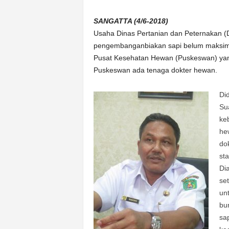
n
&
SANGATTA (4/6-2018)
A
Usaha Dinas Pertanian dan Peternakan (D
k
pengembanganbiakan sapi belum maksimal
u
Pusat Kesehatan Hewan (Puskeswan) yang
r
Puskeswan ada tenaga dokter hewan.
a
t
Di
Su
ke
he
do
st
Di
se
un
bu
sa