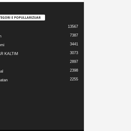
TEGORI E POPULLARIZUAR
13567
7387
m
3441
omi
3073
R KALTIM
2897
2398
al
2255
atan