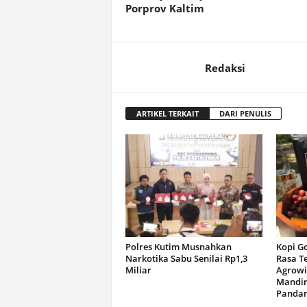
Porprov Kaltim
Redaksi
ARTIKEL TERKAIT
DARI PENULIS
Polres Kutim Musnahkan
Kopi G
Narkotika Sabu Senilai Rp1,3
Rasa T
Miliar
Agrowi
Mandir
Panda