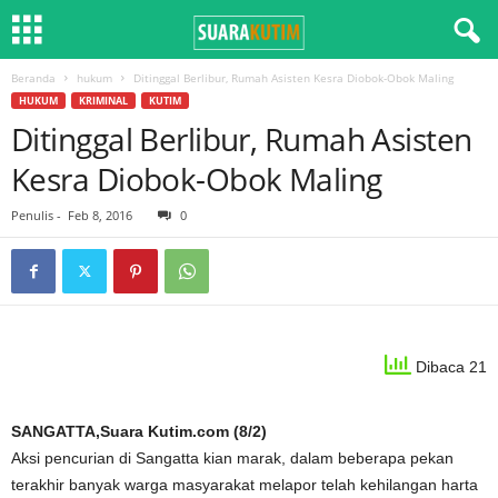
Beranda
hukum
Ditinggal Berlibur, Rumah Asisten Kesra Diobok-Obok Maling
HUKUM
KRIMINAL
KUTIM
Ditinggal Berlibur, Rumah Asisten
Kesra Diobok-Obok Maling
Penulis
-
Feb 8, 2016
0
Dibaca 21
SANGATTA,Suara Kutim.com (8/2)
Aksi pencurian di Sangatta kian marak, dalam beberapa pekan
terakhir banyak warga masyarakat melapor telah kehilangan harta