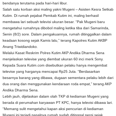
bendanya terutama pada hari-hari libur.
Salah satu korban aksi maling yakni Mugeni – Asisten Kesra Setkab
Kutim. Di rumah pejabat Pemkab Kutim ini, maling berhasil
membawa lari sebuah televisi ukuran besar. “Pak Mugeni baru
mengetahui rumahnya dibobol maling ketika tiba dari Samarinda,
Senin (8/2) sore. Dalam pengakuannya, rumah ditinggalkan dalam
keadaan kosong sejak Kamis lalu,” terang Kapolres Kutim AKBP
Anang Triwidiandoko.
Melalui Kasat Reskrim Polres Kutim AKP Andika Dharma Sena
menjelaskan televise yang diembat ukuran 60 inci merk Sony.
Kepada Suara Kutim.com disebutkan pelaku hanya mengembat
televise yang harganya mencapai Rp25 Juta. “Berdasarkan
besarnya barang yang dibawa, dugaan sementara pelaku lebih dari
dua orang dan menggunakan kendaraan roda empat,” terang AKP
Andika Dharma Sena.
Lebih jauh, dijelaskan dalam olah TKP di kediaman Mugeni yang
berada di perumahan karyawan PT KPC, hanya televisi dibawa lari.
“Memang sulit mengetahui kapan aksi pencurian di kediaman
Mugeni ini terjadi pasalnya rumah sudah ditinggal pergi sejak