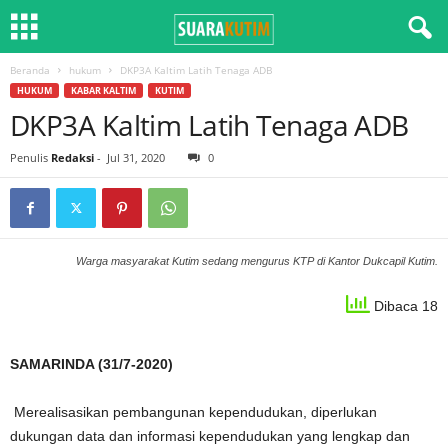
Beranda
hukum
DKP3A Kaltim Latih Tenaga ADB
HUKUM
KABAR KALTIM
KUTIM
DKP3A Kaltim Latih Tenaga ADB
Penulis
Redaksi
-
Jul 31, 2020
0
Warga masyarakat Kutim sedang mengurus KTP di Kantor Dukcapil Kutim.
Dibaca 18
SAMARINDA (31/7-2020)
Merealisasikan pembangunan kependudukan, diperlukan
dukungan data dan informasi kependudukan yang lengkap dan