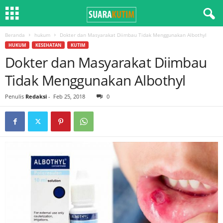
Beranda
hukum
Dokter dan Masyarakat Diimbau Tidak Menggunakan Albothyl
HUKUM
KESEHATAN
KUTIM
Dokter dan Masyarakat Diimbau
Tidak Menggunakan Albothyl
Penulis
Redaksi
-
Feb 25, 2018
0