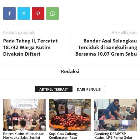
Artikulli paraprak
Artikulli tjetër
Pada Tahap II, Tercatat
Bandar Asal Selangkau
18.742 Warga Kutim
Terciduk di Sangkulirang
Divaksin Difteri
Bersama 10,07 Gram Sabu
Redaksi
ARTIKEL TERKAIT
DARI PENULIS
Polres Kutim Musnahkan
Kopi Goa Cullang,
Gandeng DPMPTSP
Narkotika Sabu Senilai
Kenikmatan Rasa
Kutim, LPB Pama Gelar