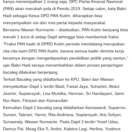
hanya menempatkan 1 orang saja, DPC Partai Amanat Nasional
(PAN) akan merubah pola di Pemilu 2019. Setiap calon, kata Bakri
Hadi sebagai Ketua DPD PAN Kutim, diharapkan bisa
menyampaikan visi dan misi partai kepada masyarakat.
Bersama Wawan Nurmanto – disebutkan, PAN Kutim berjuang bisa
meraih 1 kursi di setiap Dapil sehingga bisa membentuk fraksi.
“Fraksi PAN hadir di DPRD Kutim periode mendatang merupakan
cita-cita kami DPD PAN Kutim, karena semua kader diminta kerja
kerasnya dengan mengedepankan pendidikan politik yang santun,”
ujar Bakri Hadi seraya menambahkan dalam proses penjaringan
bacaleg dilakukan berjenjang.
Terkait Bacaleg yang didaftarkan ke KPU, Bakri dan Wawan
menyebutkan Dapil 1 terdiri Basli, Faisal Jaya, Suhartini, Abdul
Jasmin, Supiansyah, Lisa Mustika, Herman, Sri Handayani, Jairin
Nur Alam, Fitriyani dan Kamarullah.
Kemudian Dapil 2 bacaleg yang didaftarkan Asmawardi, Suparrno,
Sunani, Tabrani, Yanris, Rita Andriana, Sopiansyah, Aris Sofyan,
Sunawraty, Wawan Nurwanto. Pada Dapil 3 terdiri Yosef Udau,
Damus Pai, Meag Eka S, Andre, Kaletus Legi, Herlina, Yustinus