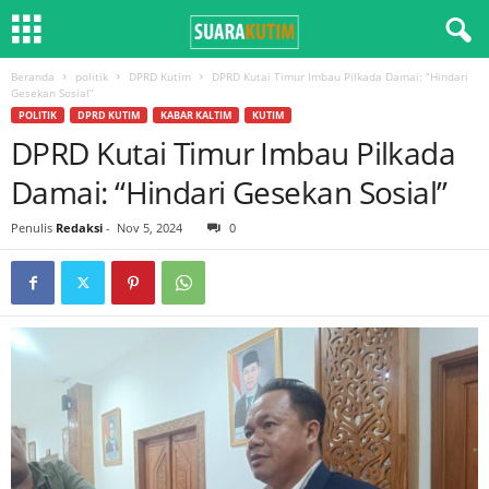
Beranda
politik
DPRD Kutim
DPRD Kutai Timur Imbau Pilkada Damai: “Hindari
Gesekan Sosial”
POLITIK
DPRD KUTIM
KABAR KALTIM
KUTIM
DPRD Kutai Timur Imbau Pilkada
Damai: “Hindari Gesekan Sosial”
Penulis
Redaksi
-
Nov 5, 2024
0