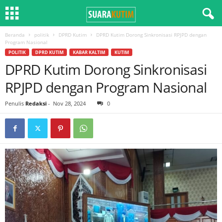
Beranda
politik
DPRD Kutim
DPRD Kutim Dorong Sinkronisasi RPJPD dengan
Program Nasional
POLITIK
DPRD KUTIM
KABAR KALTIM
KUTIM
DPRD Kutim Dorong Sinkronisasi
RPJPD dengan Program Nasional
Penulis
Redaksi
-
Nov 28, 2024
0