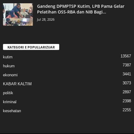
Gandeng DPMPTSP Kutim, LPB Pama Gelar
Pelatihan OSS-RBA dan NIB Bagi...
Jul 28, 2026
KATEGORI E POPULLARIZUAR
13567
kutim
7387
hukum
3441
ekonomi
3073
KABAR KALTIM
2897
politik
2398
kriminal
2255
kesehatan