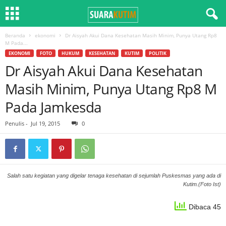
Beranda
ekonomi
Dr Aisyah Akui Dana Kesehatan Masih Minim, Punya Utang Rp8
M Pada...
EKONOMI
FOTO
HUKUM
KESEHATAN
KUTIM
POLITIK
Dr Aisyah Akui Dana Kesehatan
Masih Minim, Punya Utang Rp8 M
Pada Jamkesda
Penulis
-
Jul 19, 2015
0
Salah satu kegiatan yang digelar tenaga kesehatan di sejumlah Puskesmas yang ada di
Kutim.(Foto Ist)
Dibaca 45