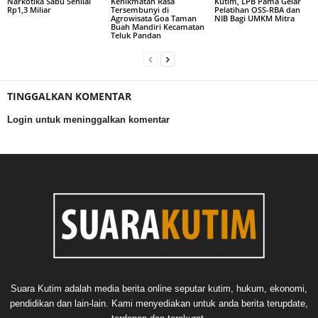
Narkotika Sabu Senilai
Kenikmatan Rasa
Kutim, LPB Pama Gelar
Rp1,3 Miliar
Tersembunyi di
Pelatihan OSS-RBA dan
Agrowisata Goa Taman
NIB Bagi UMKM Mitra
Buah Mandiri Kecamatan
Teluk Pandan
TINGGALKAN KOMENTAR
Login untuk meninggalkan komentar
Suara Kutim adalah media berita online seputar kutim, hukum, ekonomi,
pendidikan dan lain-lain. Kami menyediakan untuk anda berita terupdate,