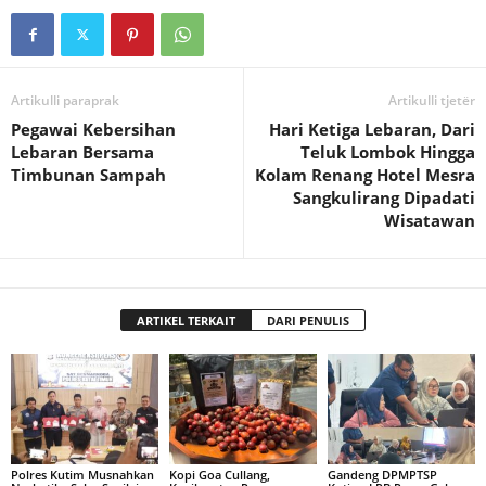
Artikulli paraprak
Artikulli tjetër
Pegawai Kebersihan
Hari Ketiga Lebaran, Dari
Lebaran Bersama
Teluk Lombok Hingga
Timbunan Sampah
Kolam Renang Hotel Mesra
Sangkulirang Dipadati
Wisatawan
ARTIKEL TERKAIT
DARI PENULIS
Polres Kutim Musnahkan
Kopi Goa Cullang,
Gandeng DPMPTSP