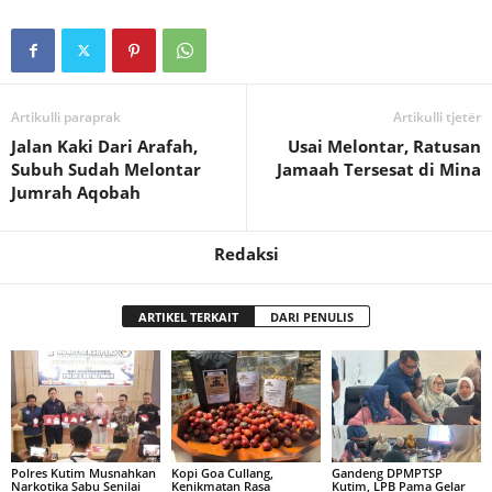
Artikulli paraprak
Artikulli tjetër
Jalan Kaki Dari Arafah,
Usai Melontar, Ratusan
Subuh Sudah Melontar
Jamaah Tersesat di Mina
Jumrah Aqobah
Redaksi
ARTIKEL TERKAIT
DARI PENULIS
Polres Kutim Musnahkan
Kopi Goa Cullang,
Gandeng DPMPTSP
Narkotika Sabu Senilai
Kenikmatan Rasa
Kutim, LPB Pama Gelar