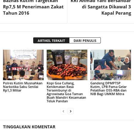
Baznas Kutim Targetkan
KRI Ahmad Yani Bersandar
Rp7,5 M Penerimaan Zakat
di Sangatta Dikawal 3
Tahun 2016
Kapal Perang
ARTIKEL TERKAIT
DARI PENULIS
Polres Kutim Musnahkan
Kopi Goa Cullang,
Gandeng DPMPTSP
Narkotika Sabu Senilai
Kenikmatan Rasa
Kutim, LPB Pama Gelar
Rp1,3 Miliar
Tersembunyi di
Pelatihan OSS-RBA dan
Agrowisata Goa Taman
NIB Bagi UMKM Mitra
Buah Mandiri Kecamatan
Teluk Pandan
TINGGALKAN KOMENTAR