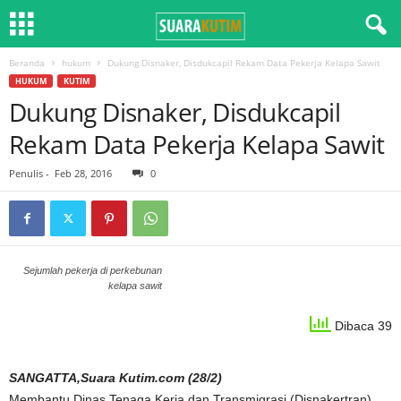
Beranda
hukum
Dukung Disnaker, Disdukcapil Rekam Data Pekerja Kelapa Sawit
HUKUM
KUTIM
Dukung Disnaker, Disdukcapil
Rekam Data Pekerja Kelapa Sawit
Penulis
-
Feb 28, 2016
0
Sejumlah pekerja di perkebunan
kelapa sawit
Dibaca 39
SANGATTA,Suara Kutim.com (28/2)
Membantu Dinas Tenaga Kerja dan Transmigrasi (Disnakertran)