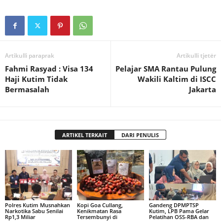
Artikulli paraprak
Artikulli tjetër
Fahmi Rasyad : Visa 134
Pelajar SMA Rantau Pulung
Haji Kutim Tidak
Wakili Kaltim di ISCC
Bermasalah
Jakarta
ARTIKEL TERKAIT
DARI PENULIS
Polres Kutim Musnahkan
Kopi Goa Cullang,
Gandeng DPMPTSP
Narkotika Sabu Senilai
Kenikmatan Rasa
Kutim, LPB Pama Gelar
Rp1,3 Miliar
Tersembunyi di
Pelatihan OSS-RBA dan