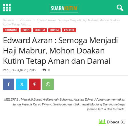
Beranda
ekonomi
Edward Azran : Semoga Menjadi Haji Mabrur, Mohon Doakan
Kutim Tetap Aman...
EKONOMI
FOTO
HUKUM
KUTIM
POLITIK
Edward Azran : Semoga Menjadi
Haji Mabrur, Mohon Doakan
Kutim Tetap Aman dan Damai
Penulis
-
Agu 29, 2015
0
MELEPAS : Mewakili Bupati Ardiansyah Sulaiman, Asisten Edward Azran menyematkan
tanda kepada Karso Wiyono Soekromo dan Sukmawati Mudding Daming sebagai
jamaah tertua dan termuda.
Dibaca 31