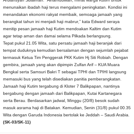
Ardiansyah Sulaiman. “Alhamdulillah, minat warga Kutim untuk
menunaikan ibadah haji terus mengalami peningkatan. Kondisi ini
menandakan ekonomi rakyat membaik, semoaga jamaah yang
berangkat tahun ini menjadi haji mabrur,” kata Edward seraya
menitip pesan jamaah haji Kutim mendoakan Kaltim dan Kutim
agar tetap aman dan damai selama Pilkada berlangsung.
Tepat pukul 21.05 Wita, satu persatu jamaah haji beranjak dari
tempat duduknya kemudian bersalaman dengan sejumlah pejabat
termasuk Ketua Tim Penggerak PKK Kutim Hj Siti Robiah. Dengan
gembira, jamaah yang akan dipimpin Zulfan Arif – KUA Muara
Bengkal serta Samsuri Bakri T sebagai TPHI dan TPIHI langsung
memasuki bus yang telah disediakan panitia pemberangkatan.
Jamaah haji Kutim tergabung di Kloter 7 Balikpapan, nantinya
bergabung dengan jamaah dari Balikpapan, Kutai Kartanegara
serta Berau. Berdasarkan jadwal, Minggu (20/8) besok sudah
masuk asrama haji di Batakan. Kemudian, Senin (31/8) pukul 00.35
Wita dengan Garuda Indonesia bertolak ke Jeddah – Saudi Arabia.
(SK-03/SK-11)