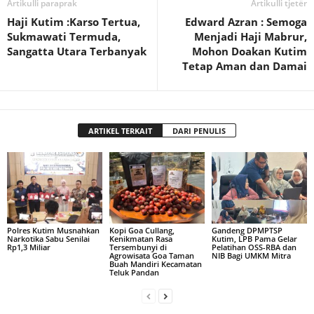
Artikulli paraprak
Artikulli tjetër
Haji Kutim :Karso Tertua,
Edward Azran : Semoga
Sukmawati Termuda,
Menjadi Haji Mabrur,
Sangatta Utara Terbanyak
Mohon Doakan Kutim
Tetap Aman dan Damai
ARTIKEL TERKAIT
DARI PENULIS
Polres Kutim Musnahkan
Kopi Goa Cullang,
Gandeng DPMPTSP
Narkotika Sabu Senilai
Kenikmatan Rasa
Kutim, LPB Pama Gelar
Rp1,3 Miliar
Tersembunyi di
Pelatihan OSS-RBA dan
Agrowisata Goa Taman
NIB Bagi UMKM Mitra
Buah Mandiri Kecamatan
Teluk Pandan