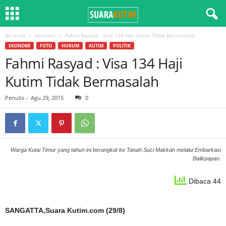
Beranda
ekonomi
Fahmi Rasyad : Visa 134 Haji Kutim Tidak Bermasalah
EKONOMI
FOTO
HUKUM
KUTIM
POLITIK
Fahmi Rasyad : Visa 134 Haji
Kutim Tidak Bermasalah
Penulis
-
Agu 29, 2015
0
Warga Kutai Timur yang tahun ini berangkat ke Tanah Suci Makkah melalui Embarkasi
Balikpapan.
Dibaca 44
SANGATTA,Suara Kutim.com (29/8)