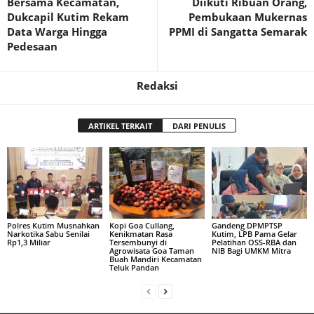
Bersama Kecamatan,
Diikuti Ribuan Orang,
Dukcapil Kutim Rekam
Pembukaan Mukernas
Data Warga Hingga
PPMI di Sangatta Semarak
Pedesaan
Redaksi
ARTIKEL TERKAIT
DARI PENULIS
Polres Kutim Musnahkan
Kopi Goa Cullang,
Gandeng DPMPTSP
Narkotika Sabu Senilai
Kenikmatan Rasa
Kutim, LPB Pama Gelar
Rp1,3 Miliar
Tersembunyi di
Pelatihan OSS-RBA dan
Agrowisata Goa Taman
NIB Bagi UMKM Mitra
Buah Mandiri Kecamatan
Teluk Pandan