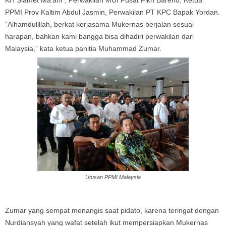
KH Slamet Ma’arif , Perwakilan MUI Pusat Fikri Bareno, Ketua
PPMI Prov Kaltim Abdul Jasmin, Perwakilan PT KPC Bapak Yordan.
“Alhamdulillah, berkat kerjasama Mukernas berjalan sesuai
harapan, bahkan kami bangga bisa dihadiri perwakilan dari
Malaysia,” kata ketua panitia Muhammad Zumar.
Utusan PPMI Malaysia
Zumar yang sempat menangis saat pidato, karena teringat dengan
Nurdiansyah yang wafat setelah ikut mempersiapkan Mukernas