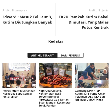
Artikulli paraprak
Artikulli tjetër
Edward : Masuk Tol Laut 3,
TK2D Pemkab Kutim Bakal
Kutim Diutungkan Banyak
Dimutasi, Yang Malas
Putus Kontrak
Redaksi
ARTIKEL TERKAIT
DARI PENULIS
Polres Kutim Musnahkan
Kopi Goa Cullang,
Gandeng DPMPTSP
Narkotika Sabu Senilai
Kenikmatan Rasa
Kutim, LPB Pama Gelar
Rp1,3 Miliar
Tersembunyi di
Pelatihan OSS-RBA dan
Agrowisata Goa Taman
NIB Bagi UMKM Mitra
Buah Mandiri Kecamatan
Teluk Pandan